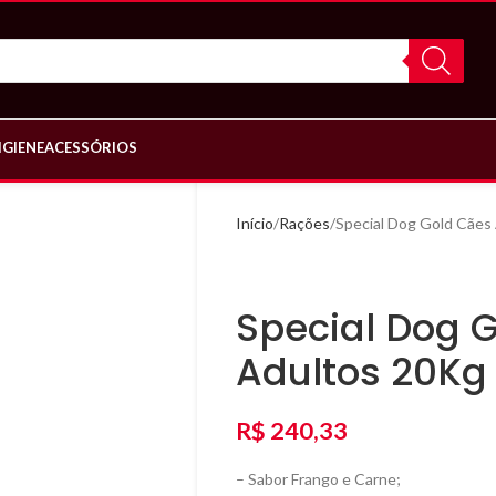
IGIENE
ACESSÓRIOS
Início
Rações
Special Dog Gold Cães
Special Dog 
Adultos 20Kg
R$
240,33
– Sabor Frango e Carne;