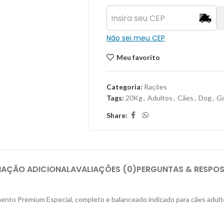
Não sei meu CEP
Meu favorito
Categoria:
Rações
Tags:
20Kg
,
Adultos
,
Cães
,
Dog
,
Go
Share:
MAÇÃO ADICIONAL
AVALIAÇÕES (0)
PERGUNTAS & RESPO
nto Premium Especial, completo e balanceado indicado para cães adultos