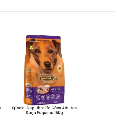
a
Special Dog Ultralife Cães Adultos
Special Dog 
Raça Pequena 15Kg