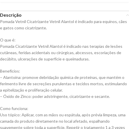
Descrição
Pomada Vetnil Cicatrizante Vetnil Alantol é indicado para equinos, cães
e gatos como cicatrizante.
O que é:
Pomada Cicatrizante Vetnil Alantol é indicado nas terapias de lesões
cutâneas, feridas acidentais ou cirúrgicas, abcessos, escoriações de
decúbito, ulcerações de superfície e queimaduras.
Benefícios:
– Alantoína: promove debridação química de proteínas, que mantém o
ferimento livre de secreções purulentas e tecidos mortos, estimulando
a epitelização e proliferação celular.
– Óxido de Zinco: poder adstringente, cicatrizante e secante.
Como funciona:
Uso tópico: Aplicar, com as mãos ou espátula, após prévia limpeza, uma
camada do produto diretamente no local afetado, espalhando
suavemente sobre toda a superfície. Repetir o tratamento 1 a 3 vezes