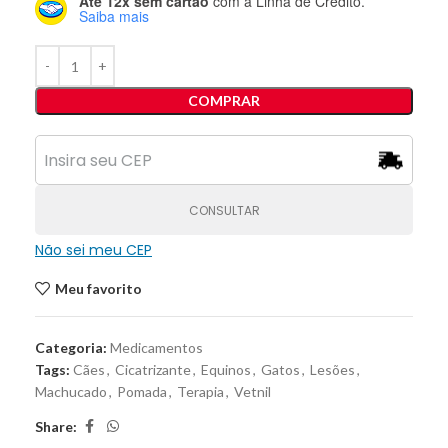
Até 12x sem cartão
com a Linha de Crédito.
Saiba mais
COMPRAR
CONSULTAR
Não sei meu CEP
Meu favorito
Categoria:
Medicamentos
Tags:
Cães
,
Cicatrizante
,
Equinos
,
Gatos
,
Lesões
,
Machucado
,
Pomada
,
Terapia
,
Vetnil
Share: