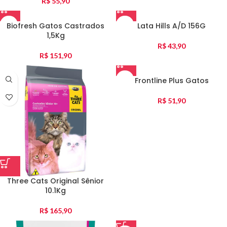
R$
55,90
Biofresh Gatos Castrados
Lata Hills A/D 156G
1,5Kg
R$
43,90
R$
151,90
Frontline Plus Gatos
R$
51,90
Three Cats Original Sênior
10.1Kg
R$
165,90