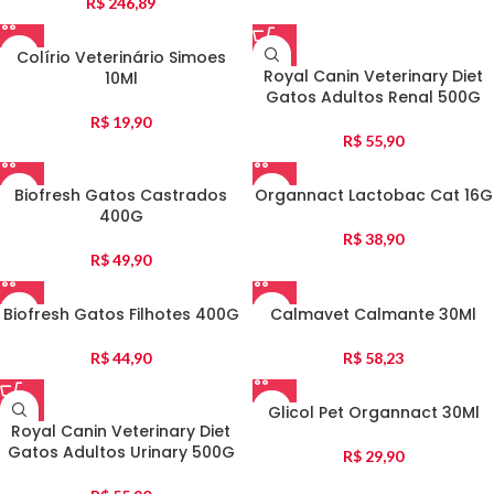
R$
246,89
Colírio Veterinário Simoes
Royal Canin Veterinary Diet
10Ml
Gatos Adultos Renal 500G
R$
19,90
R$
55,90
Biofresh Gatos Castrados
Organnact Lactobac Cat 16G
400G
R$
38,90
R$
49,90
Biofresh Gatos Filhotes 400G
Calmavet Calmante 30Ml
R$
44,90
R$
58,23
Glicol Pet Organnact 30Ml
Royal Canin Veterinary Diet
Gatos Adultos Urinary 500G
R$
29,90