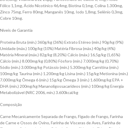
Fólico 1,1mg, Ácido Nicotínico 46,4mg, Biotina 0,1mg, Colina 1.300mg,
Zinco 75mg, Ferro 80mg, Manganês 10mg, Iodo 1,8mg, Selênio 0,3mg,
Cobre 10mg.
Níveis de Garantia
Proteína Bruta (mín.) 360g/kg (36%) Extrato Etéreo (mín.) 90g/kg (9%)
Umidade (máx.) 100g/kg (10%) Matéria Fibrosa (máx.) 40g/kg (4%)
Matéria Mineral (máx.) 82g/kg (8,20%) Cálcio (máx.) 16,5g/kg (1,65%)
Cálcio (mín.) 8.000mg/kg (0,80%) Fósforo (mín.) 7.000mg/kg (0,70%)
Sódio (mín.) 3.000mg/kg Potássio (mín.) 5.300mg/kg Carnitina (mín.)
100mg/kg Taurina (mín.) 1.200mg/kg Lisina (mín.) 15g/kg Metionina (mín.)
7.000mg/kg Ômega 6 (mín.) 15g/kg Ômega 3 (mín.) 1.600mg/kg EPA +
DHA (mín.) 200mg/kg Mananoligossacarídeos (mín.) 100mg/kg Energia
Metabolizável (NRC 2006, mín.) 3.600kcal/kg
Composição
Carne Mecanicamente Separada de Frango, Fígado de Frango, Farinha
de Carne e Ossos de Ovino, Farinha de Vísceras de Aves, Farinha de