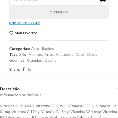
CONSULTAR
Não sei meu CEP
Meu favorito
Categorias:
Gato
,
Rações
Tags:
3Kg
,
Adultos
,
Arroz
,
Castrados
,
Gato
,
Gatos
,
Gourmet
,
Granplus
,
Ovelha
Share:
Descrição
Informações Nutricionais
Vitamina A 14.000UI, Vitamina D3 406UI, Vitamina E 55UI, Vitamina K3
0,1mg, Vitamina C 17mg, Vitamina B1 8mg, Vitamina B2 4,6mg, Vitamina
B6 3,6mg, Vitamina B12 26μg, Pantotenato de Cálcio 8,4mg, Ácido