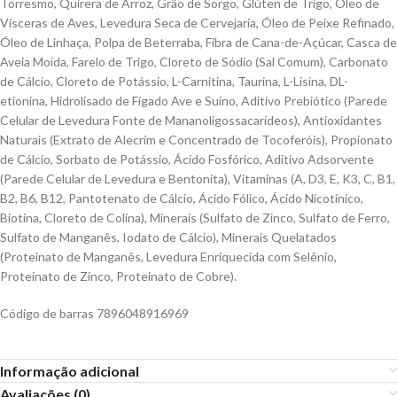
Torresmo, Quirera de Arroz, Grão de Sorgo, Glúten de Trigo, Óleo de
Vísceras de Aves, Levedura Seca de Cervejaria, Óleo de Peixe Refinado,
Óleo de Linhaça, Polpa de Beterraba, Fibra de Cana-de-Açúcar, Casca de
Aveia Moída, Farelo de Trigo, Cloreto de Sódio (Sal Comum), Carbonato
de Cálcio, Cloreto de Potássio, L-Carnitina, Taurina, L-Lisina, DL-
etionina, Hidrolisado de Fígado Ave e Suíno, Aditivo Prebiótico (Parede
Celular de Levedura Fonte de Mananoligossacarídeos), Antioxidantes
Naturais (Extrato de Alecrim e Concentrado de Tocoferóis), Propionato
de Cálcio, Sorbato de Potássio, Ácido Fosfórico, Aditivo Adsorvente
(Parede Celular de Levedura e Bentonita), Vitaminas (A, D3, E, K3, C, B1,
B2, B6, B12, Pantotenato de Cálcio, Ácido Fólico, Ácido Nicotínico,
Biotina, Cloreto de Colina), Minerais (Sulfato de Zinco, Sulfato de Ferro,
Sulfato de Manganês, Iodato de Cálcio), Minerais Quelatados
(Proteinato de Manganês, Levedura Enriquecida com Selênio,
Proteinato de Zinco, Proteinato de Cobre).
Código de barras 7896048916969
Informação adicional
Avaliações (0)