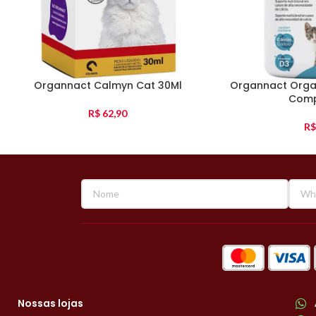
Organnact Calmyn Cat 30Ml
Organnact Orga 
Comp
R$
62,90
R$
Nossas lojas