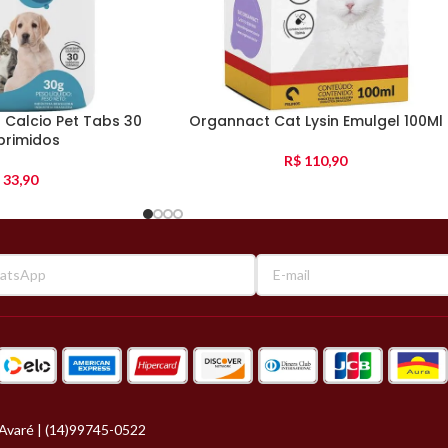
Calcio Pet Tabs 30
Organnact Cat Lysin Emulgel 100Ml
rimidos
R$
110,90
33,90
Avaré | (14)99745-0522