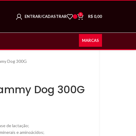
0
ENTRAR/CADASTRAR
R$
0,00
MARCAS
mmy Dog 300G
Mammy Dog 300G
ase de lactação;
minerais e aminoácidos;