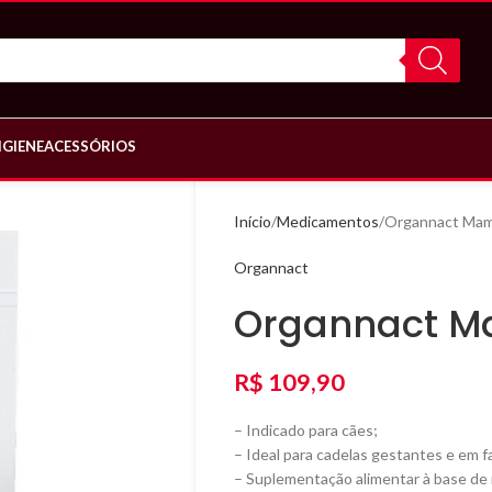
IGIENE
ACESSÓRIOS
Início
Medicamentos
Organnact Ma
Organnact
Organnact 
R$
109,90
– Indicado para cães;
– Ideal para cadelas gestantes e em f
– Suplementação alimentar à base de 