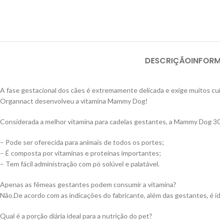
DESCRIÇÃO
INFOR
A fase gestacional dos cães é extremamente delicada e exige muitos cuid
Organnact desenvolveu a vitamina Mammy Dog!
Considerada a melhor vitamina para cadelas gestantes, a Mammy Dog 300
– Pode ser oferecida para animais de todos os portes;
– É composta por vitaminas e proteínas importantes;
– Tem fácil administração com pó solúvel e palatável.
Apenas as fêmeas gestantes podem consumir a vitamina?
Não.De acordo com as indicações do fabricante, além das gestantes, é i
Qual é a porção diária ideal para a nutrição do pet?