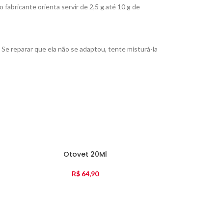
abricante orienta servir de 2,5 g até 10 g de
o. Se reparar que ela não se adaptou, tente misturá-la
Otovet 20Ml
Hepvet 3
R$
64,90