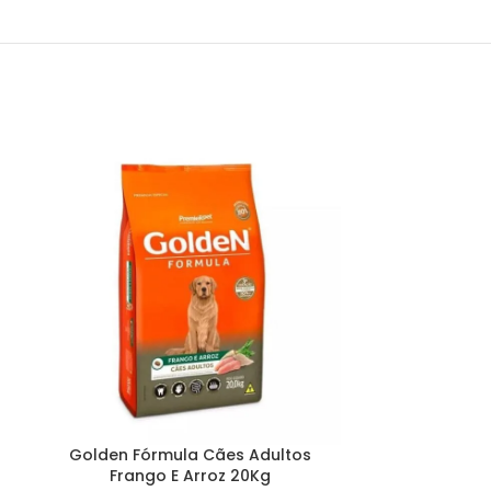
Golden Fórmul
E
Golden Fórmula Cães Adultos
Frango E Arroz 20Kg