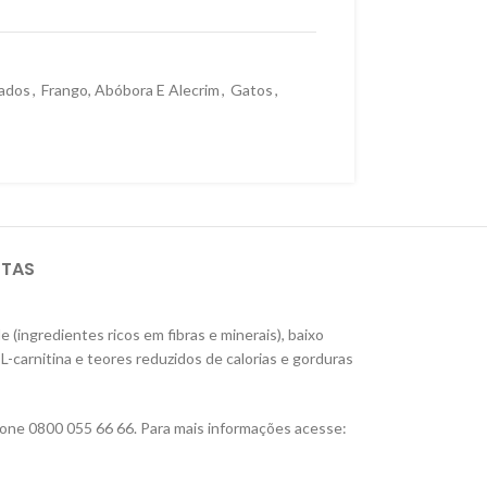
ados
,
Frango, Abóbora E Alecrim
,
Gatos
,
STAS
ingredientes ricos em fibras e minerais), baixo
L-carnitina e teores reduzidos de calorias e gorduras
fone 0800 055 66 66. Para mais informações acesse: