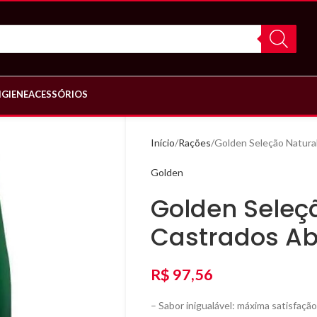
IGIENE
ACESSÓRIOS
Início
Rações
Golden Seleção Natura
Golden
Golden Seleç
Castrados A
R$
97,56
– Sabor inigualável: máxima satisfação