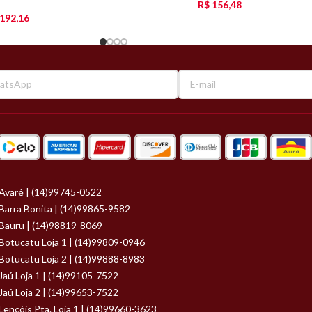
R$
156,48
192,16
Avaré | (14)99745-0522
Barra Bonita | (14)99865-9582
Bauru | (14)98819-8069
Botucatu Loja 1 | (14)99809-0946
Botucatu Loja 2 | (14)99888-8983
Jaú Loja 1 | (14)99105-7522
Jaú Loja 2 | (14)99653-7522
Lençóis Pta. Loja 1 | (14)99660-3623