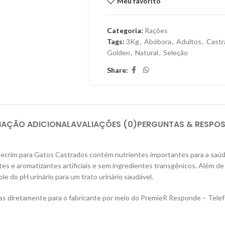
Meu favorito
Categoria:
Rações
Tags:
3Kg
,
Abóbora
,
Adultos
,
Castr
Golden
,
Natural
,
Seleção
Share:
MAÇÃO ADICIONAL
AVALIAÇÕES (0)
PERGUNTAS & RESPO
crim para Gatos Castrados contém nutrientes importantes para a saúde (
tes e aromatizantes artificiais e sem ingredientes transgênicos. Além de 
le do pH urinário para um trato urinário saudável.
das diretamente para o fabricante por meio do PremieR Responde – Tele