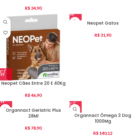
R$
34,90
Neopet Gatos
R$
31,90
Neopet Cães Entre 20 E 40Kg
R$
46,90
Organnact Geriatric Plus
Organnact Ômega 3 Dog
28Ml
1000Mg
R$
78,90
R$
140,12