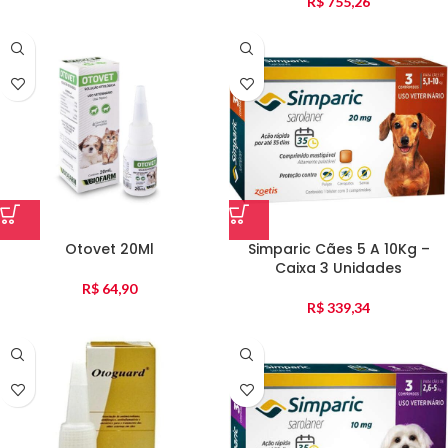
R$
755,26
Otovet 20Ml
Simparic Cães 5 A 10Kg –
Caixa 3 Unidades
R$
64,90
R$
339,34