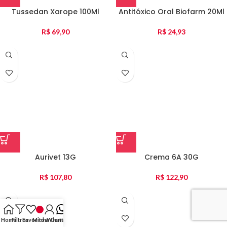
Tussedan Xarope 100Ml
Antitóxico Oral Biofarm 20Ml
R$
69,90
R$
24,93
Aurivet 13G
Crema 6A 30G
R$
107,80
R$
122,90
Home
Filtros
Favoritos
Minha Conta
WhatsApp