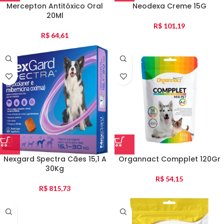
Mercepton Antitóxico Oral
Neodexa Creme 15G
20Ml
R$
101,19
R$
64,61
Nexgard Spectra Cães 15,1 A
Organnact Compplet 120Gr
30Kg
R$
54,15
R$
815,73