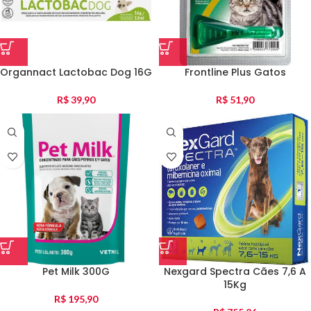
Organnact Lactobac Dog 16G
Frontline Plus Gatos
R$
39,90
R$
51,90
Pet Milk 300G
Nexgard Spectra Cães 7,6 A
15Kg
R$
195,90