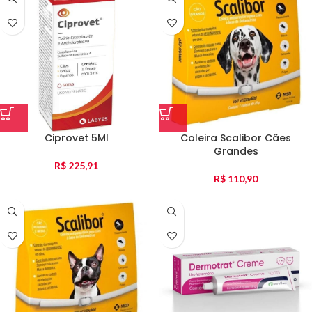
Ciprovet 5Ml
Coleira Scalibor Cães
Grandes
R$
225,91
R$
110,90