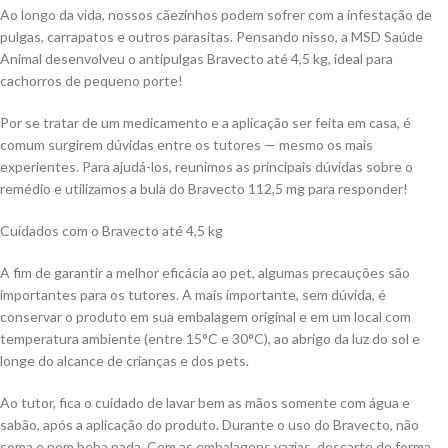
Ao longo da vida, nossos cãezinhos podem sofrer com a infestação de
pulgas, carrapatos e outros parasitas. Pensando nisso, a MSD Saúde
Animal desenvolveu o antipulgas Bravecto até 4,5 kg, ideal para
cachorros de pequeno porte!
Por se tratar de um medicamento e a aplicação ser feita em casa, é
comum surgirem dúvidas entre os tutores — mesmo os mais
experientes. Para ajudá-los, reunimos as principais dúvidas sobre o
remédio e utilizamos a bula do Bravecto 112,5 mg para responder!
Cuidados com o Bravecto até 4,5 kg
A fim de garantir a melhor eficácia ao pet, algumas precauções são
importantes para os tutores. A mais importante, sem dúvida, é
conservar o produto em sua embalagem original e em um local com
temperatura ambiente (entre 15°C e 30°C), ao abrigo da luz do sol e
longe do alcance de crianças e dos pets.
Ao tutor, fica o cuidado de lavar bem as mãos somente com água e
sabão, após a aplicação do produto. Durante o uso do Bravecto, não
coma e nem beba nada. Com as embalagens vazias, descarte de forma