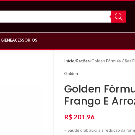
IGIENE
ACESSÓRIOS
Início
Rações
Golden Fórmula Cães F
Golden
Golden Fórmu
Frango E Arro
R$
201,96
– Saúde oral: auxilia a redução da for