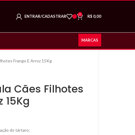
0
ENTRAR/CADASTRAR
R$
0,00
MARCAS
ilhotes Frango E Arroz 15Kg
la Cães Filhotes
z 15Kg
mação do tártaro;