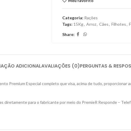
Meu favorito
Categoria:
Rações
Tags:
15Kg
,
Arroz
,
Cães
,
Filhotes
,
F
Share:
MAÇÃO ADICIONAL
AVALIAÇÕES (0)
PERGUNTAS & RESPO
nto Premium Especial completo que visa, acima de tudo, proporcionar aos
as diretamente para o fabricante por meio do PremieR Responde – Telef