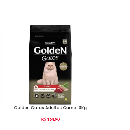
s
Golden Gatos Adultos Carne 10Kg
Golden Gatos
R$
164,90