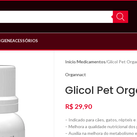
IGIENE
ACESSÓRIOS
Início
Medicamentos
Glicol Pet Org
Organnact
Glicol Pet Or
R$
29,90
– Indicado para cães, gatos, répteis 
– Melhora a qualidade nutricional dos
– Auxilia na melhora do metabolismo 