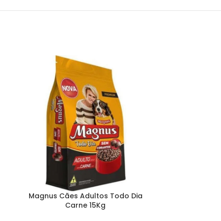
Magnus Cães Adultos Todo Dia
Special Do
Carne 15Kg
Médi