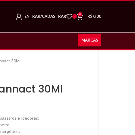
0
ENTRAR/CADASTRAR
R$
0,00
MARCAS
annact 30Ml
gannact 30Ml
e pássaros e roedores;
 pets;
energético;