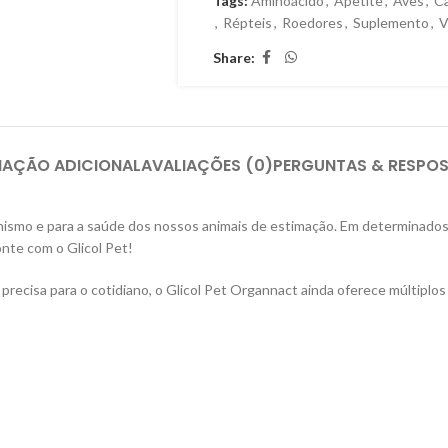
Tags:
Aminoácido
,
Apetite
,
Aves
,
C
,
Répteis
,
Roedores
,
Suplemento
,
V
Share:
MAÇÃO ADICIONAL
AVALIAÇÕES (0)
PERGUNTAS & RESPO
nismo e para a saúde dos nossos animais de estimação. Em determinado
onte com o Glicol Pet!
 precisa para o cotidiano, o Glicol Pet Organnact ainda oferece múltiplo