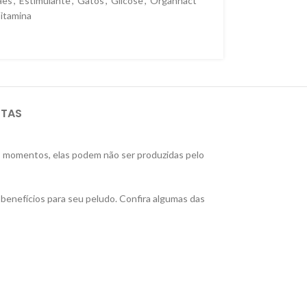
ães
,
Estimulante
,
Gatos
,
Glicose
,
Organnact
itamina
STAS
s momentos, elas podem não ser produzidas pelo
s benefícios para seu peludo. Confira algumas das