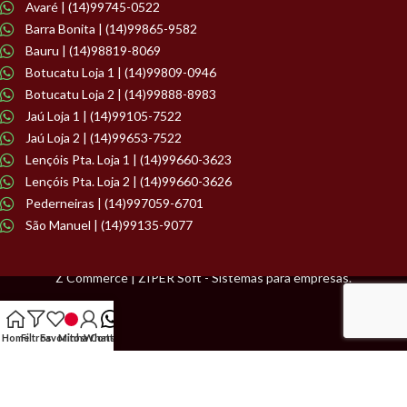
Avaré | (14)99745-0522
Barra Bonita | (14)99865-9582
Bauru | (14)98819-8069
Botucatu Loja 1 | (14)99809-0946
Botucatu Loja 2 | (14)99888-8983
Jaú Loja 1 | (14)99105-7522
Jaú Loja 2 | (14)99653-7522
Lençóis Pta. Loja 1 | (14)99660-3623
Lençóis Pta. Loja 2 | (14)99660-3626
Pederneiras | (14)997059-6701
São Manuel | (14)99135-9077
Z Commerce | ZIPER Soft - Sistemas para empresas.
Home
Filtros
Favoritos
Minha Conta
WhatsApp