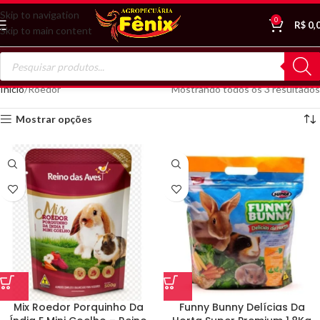
Skip to navigation
0
R$
0,
Skip to main content
Início
Roedor
Mostrando todos os 3 resultados
Mostrar opções
Mix Roedor Porquinho Da
Funny Bunny Delícias Da