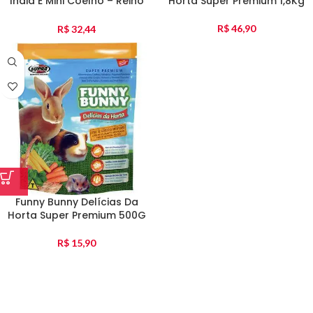
Índia E Mini Coelho – Reino
Horta Super Premium 1,8Kg
Das Aves 500G
R$
46,90
R$
32,44
Funny Bunny Delícias Da
Horta Super Premium 500G
R$
15,90