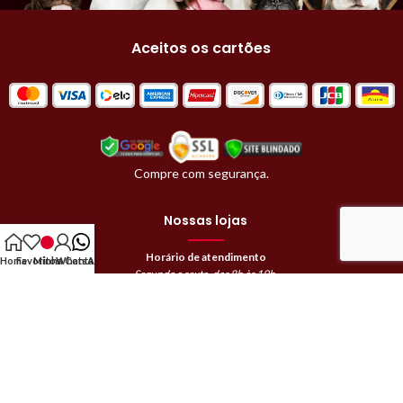
Aceitos os cartões
Compre com segurança.
Nossas lojas
Horário de atendimento
Home
Favoritos
Minha Conta
WhatsApp
Segunda a sexta, das 8h às 19h.
Sábado, das 8h às 18h.
Domingos e feriados das 9h às 12h.
Avaré | (14)99745-0522
Barra Bonita | (14)99865-9582
Bauru | (14)98819-8069