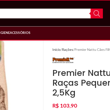
IGIENE
ACESSÓRIOS
Início
Rações
Premier Nattu Cães Fi
Premier Nattu
Raças Peque
2,5Kg
R$
103,90