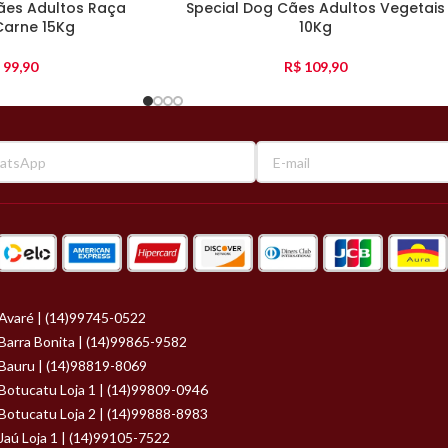
ães Adultos Raça
Special Dog Cães Adultos Vegetais
Carne 15Kg
10Kg
99,90
R$
109,90
Avaré | (14)99745-0522
Barra Bonita | (14)99865-9582
Bauru | (14)98819-8069
Botucatu Loja 1 | (14)99809-0946
Botucatu Loja 2 | (14)99888-8983
Jaú Loja 1 | (14)99105-7522