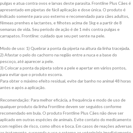
pulgas e atua contra ovos e larvas deste parasita. Frontline Plus Cães é
apresentado em pipetas de fácil aplicação e dose única. O produto é
indicado somente para uso externo e recomendado para cães adultos,
fêmeas prenhes e lactantes, e filhotes acima de 1kg e a partir de 8
semanas de vida. Seu período de ação é de 1 mês contra pulgas e
carrapatos. Frontline: cuidado que seu pet sente na pele.
Modo de uso: 1) Quebrar a ponta da pipeta na altura da linha tracejada.
2) Afastar o pelo do cachorro na região entre a nuca e a base do
pescoço, até aparecer a pele.
3) Colocar a ponta da pipeta sobre a pele e apertar em vários pontos,
para evitar que o produto escorra.
Para obter o máximo efeito residual, evite dar banho no animal 48 horas
antes e após a aplicação.
Recomendação: Para melhor eficácia, a frequência e modo de uso de
qualquer produto da linha Frontline devem ser seguidos conforme
recomendado em bula. O produto Frontline Plus Cães não deve ser
aplicado em outras espécies de animais. Evite contato do medicamento
com regiões de risco, como olhos e boca. Em casos de reações adversas
ao tratamento, suspenda o uso e retorne ao veterinário imediatamente.