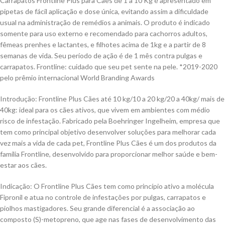
Carrapatos Frontline Plus para Cães de 1 a 10 Kg é apresentado em
pipetas de fácil aplicação e dose única, evitando assim a dificuldade
usual na administração de remédios a animais. O produto é indicado
somente para uso externo e recomendado para cachorros adultos,
fêmeas prenhes e lactantes, e filhotes acima de 1kg e a partir de 8
semanas de vida. Seu período de ação é de 1 mês contra pulgas e
carrapatos. Frontline: cuidado que seu pet sente na pele. *2019-2020
pelo prêmio internacional World Branding Awards
Introdução: Frontline Plus Cães até 10 kg/10 a 20 kg/20 a 40kg/ mais de
40kg: ideal para os cães ativos, que vivem em ambientes com médio
risco de infestação. Fabricado pela Boehringer Ingelheim, empresa que
tem como principal objetivo desenvolver soluções para melhorar cada
vez mais a vida de cada pet, Frontline Plus Cães é um dos produtos da
família Frontline, desenvolvido para proporcionar melhor saúde e bem-
estar aos cães.
Indicação: O Frontline Plus Cães tem como princípio ativo a molécula
Fipronil e atua no controle de infestações por pulgas, carrapatos e
piolhos mastigadores. Seu grande diferencial é a associação ao
composto (S)-metopreno, que age nas fases de desenvolvimento das