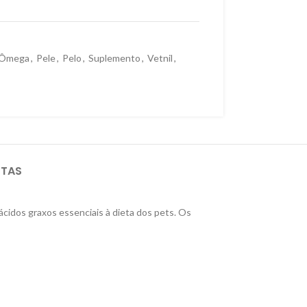
Ômega
,
Pele
,
Pelo
,
Suplemento
,
Vetnil
,
STAS
cidos graxos essenciais à dieta dos pets. Os