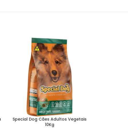
a
Special Dog Cães Adultos Vegetais
Special Dog G
10Kg