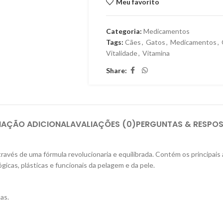
Meu favorito
Categoria:
Medicamentos
Tags:
Cães
,
Gatos
,
Medicamentos
,
Vitalidade
,
Vitamina
Share:
MAÇÃO ADICIONAL
AVALIAÇÕES (0)
PERGUNTAS & RESPO
és de uma fórmula revolucionaria e equilibrada. Contém os principais á
icas, plásticas e funcionais da pelagem e da pele.
as.