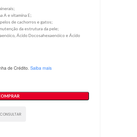
inerais;
na A e vitamina E;
 pelos de cachorros e gatos;
anutenção da estrutura da pele;
taenóico, Ácido Docosahexaenóico e Ácido
nha de Crédito.
Saiba mais
COMPRAR
CONSULTAR