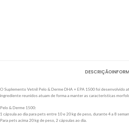
DESCRIÇÃO
INFOR
O Suplemento Vetnil Pelo & Derme DHA + EPA 1500 foi desenvolvido atrav
ingrediente reunidos atuam de forma a manter as características morfológ
Pelo & Derme 1500:
1 cápsula ao dia para pets entre 10 e 20 kg de peso, durante 4 a 8 seman
Para pets acima 20 kg de peso, 2 cápsulas ao dia.