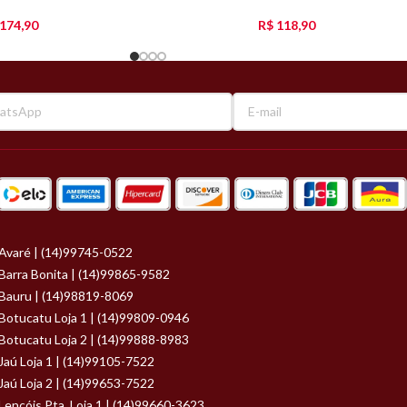
174,90
R$
118,90
Avaré | (14)99745-0522
Barra Bonita | (14)99865-9582
Bauru | (14)98819-8069
Botucatu Loja 1 | (14)99809-0946
Botucatu Loja 2 | (14)99888-8983
Jaú Loja 1 | (14)99105-7522
Jaú Loja 2 | (14)99653-7522
Lençóis Pta. Loja 1 | (14)99660-3623