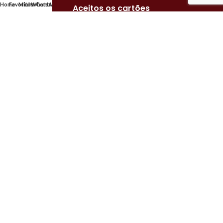
Home
Favoritos
Minha Conta
WhatsApp
Aceitos os cartões
Compre com segurança.
Nossas lojas
Horário de atendimento
Segunda a sexta, das 8h às 19h.
Sábado, das 8h às 18h.
Domingos e feriados das 9h às 12h.
Avaré | (14)99745-0522
Barra Bonita | (14)99865-9582
Bauru | (14)98819-8069
Botucatu Loja 1 | (14)99809-0946
Botucatu Loja 2 | (14)99888-8983