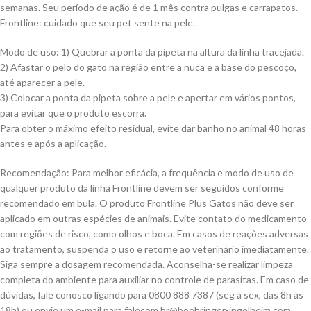
semanas. Seu período de ação é de 1 mês contra pulgas e carrapatos.
Frontline: cuidado que seu pet sente na pele.
Modo de uso: 1) Quebrar a ponta da pipeta na altura da linha tracejada.
2) Afastar o pelo do gato na região entre a nuca e a base do pescoço,
até aparecer a pele.
3) Colocar a ponta da pipeta sobre a pele e apertar em vários pontos,
para evitar que o produto escorra.
Para obter o máximo efeito residual, evite dar banho no animal 48 horas
antes e após a aplicação.
Recomendação: Para melhor eficácia, a frequência e modo de uso de
qualquer produto da linha Frontline devem ser seguidos conforme
recomendado em bula. O produto Frontline Plus Gatos não deve ser
aplicado em outras espécies de animais. Evite contato do medicamento
com regiões de risco, como olhos e boca. Em casos de reações adversas
ao tratamento, suspenda o uso e retorne ao veterinário imediatamente.
Siga sempre a dosagem recomendada. Aconselha-se realizar limpeza
completa do ambiente para auxiliar no controle de parasitas. Em caso de
dúvidas, fale conosco ligando para 0800 888 7387 (seg à sex, das 8h às
18h) ou envie um e-mail para
falecom.br@boehringer-ingelheim.com