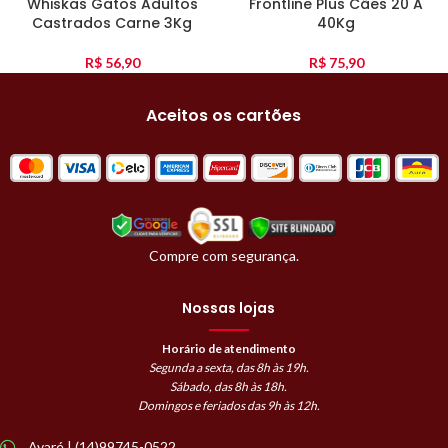
Whiskas Gatos Adultos
Frontline Plus Cães 20 A
Castrados Carne 3Kg
40Kg
R$
56,90
R$
75,90
Aceitos os cartões
Compre com segurança.
Nossas lojas
Horário de atendimento
Segunda a sexta, das 8h às 19h.
Sábado, das 8h às 18h.
Domingos e feriados das 9h às 12h.
Avaré | (14)99745-0522