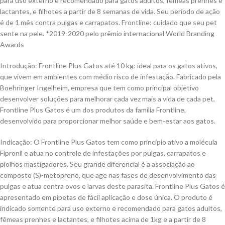
para uso externo e recomendado para gatos adultos, fêmeas prenhes e
lactantes, e filhotes a partir de 8 semanas de vida. Seu período de ação
é de 1 mês contra pulgas e carrapatos. Frontline: cuidado que seu pet
sente na pele. *2019-2020 pelo prêmio internacional World Branding
Awards
Introdução: Frontline Plus Gatos até 10 kg: ideal para os gatos ativos,
que vivem em ambientes com médio risco de infestação. Fabricado pela
Boehringer Ingelheim, empresa que tem como principal objetivo
desenvolver soluções para melhorar cada vez mais a vida de cada pet,
Frontline Plus Gatos é um dos produtos da família Frontline,
desenvolvido para proporcionar melhor saúde e bem-estar aos gatos.
Indicação: O Frontline Plus Gatos tem como princípio ativo a molécula
Fipronil e atua no controle de infestações por pulgas, carrapatos e
piolhos mastigadores. Seu grande diferencial é a associação ao
composto (S)-metopreno, que age nas fases de desenvolvimento das
pulgas e atua contra ovos e larvas deste parasita. Frontline Plus Gatos é
apresentado em pipetas de fácil aplicação e dose única. O produto é
indicado somente para uso externo e recomendado para gatos adultos,
fêmeas prenhes e lactantes, e filhotes acima de 1kg e a partir de 8