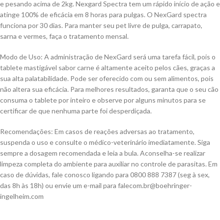
e pesando acima de 2kg. Nexgard Spectra tem um rápido início de ação e
atinge 100% de eficácia em 8 horas para pulgas. O NexGard spectra
funciona por 30 dias. Para manter seu pet livre de pulga, carrapato,
sarna e vermes, faça o tratamento mensal.
Modo de Uso: A administração de NexGard será uma tarefa fácil, pois o
tablete mastigável sabor carne é altamente aceito pelos cães, graças a
sua alta palatabilidade. Pode ser oferecido com ou sem alimentos, pois
não altera sua eficácia. Para melhores resultados, garanta que o seu cão
consuma o tablete por inteiro e observe por alguns minutos para se
certificar de que nenhuma parte foi desperdiçada.
Recomendações: Em casos de reações adversas ao tratamento,
suspenda o uso e consulte o médico-veterinário imediatamente. Siga
sempre a dosagem recomendada e leia a bula. Aconselha-se realizar
limpeza completa do ambiente para auxiliar no controle de parasitas. Em
caso de dúvidas, fale conosco ligando para 0800 888 7387 (seg à sex,
das 8h às 18h) ou envie um e-mail para
falecom.br@boehringer-
ingelheim.com