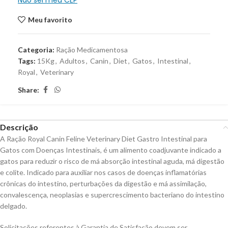
Não sei meu CEP
Meu favorito
Categoria:
Ração Medicamentosa
Tags:
15Kg
,
Adultos
,
Canin
,
Diet
,
Gatos
,
Intestinal
,
Royal
,
Veterinary
Share:
Descrição
A Ração Royal Canin Feline Veterinary Diet Gastro Intestinal para
Gatos com Doenças Intestinais, é um alimento coadjuvante indicado a
gatos para reduzir o risco de má absorção intestinal aguda, má digestão
e colite. Indicado para auxiliar nos casos de doenças inflamatórias
crônicas do intestino, perturbações da digestão e má assimilação,
convalescença, neoplasias e supercrescimento bacteriano do intestino
delgado.
Solicitações referentes à Garantia de Satisfação devem ser