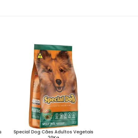
s
Special Dog Cães Adultos Vegetais
Golden Fórmu
20Kg
Pequena F