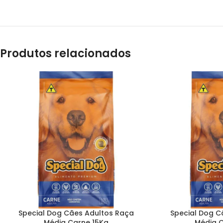
Produtos relacionados
Special Dog Cães Adultos Raça
Special Dog C
Média Carne 15Kg
Média 