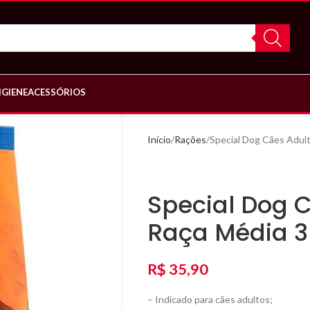
IGIENE
ACESSÓRIOS
Início
Rações
Special Dog Cães Adul
Special Dog 
Raça Média 
R$
35,90
– Indicado para cães adultos;