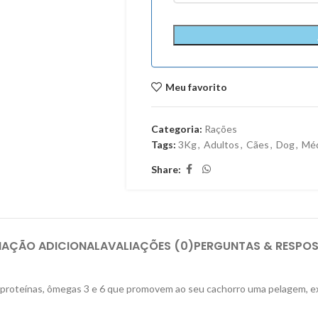
Meu favorito
Categoria:
Rações
Tags:
3Kg
,
Adultos
,
Cães
,
Dog
,
Méd
Share:
MAÇÃO ADICIONAL
AVALIAÇÕES (0)
PERGUNTAS & RESPO
oteínas, ômegas 3 e 6 que promovem ao seu cachorro uma pelagem, exub