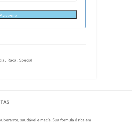
Avise-me
ia
,
Raça
,
Special
STAS
erante, saudável e macia. Sua fórmula é rica em