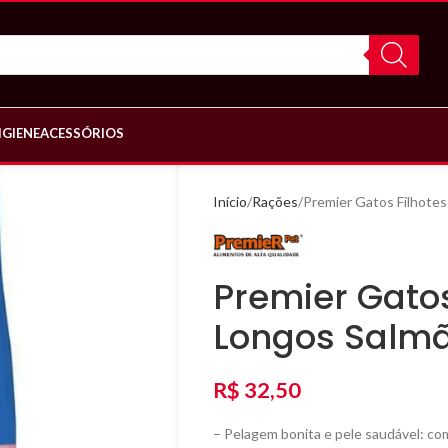
IGIENE
ACESSÓRIOS
Início
Rações
Premier Gatos Filhote
Premier Gatos
Longos Salm
R$
32,50
– Pelagem bonita e pele saudável: com