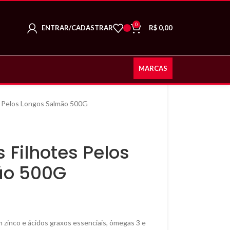
0
ENTRAR/CADASTRAR
R$
0,00
MARCAS
s Pelos Longos Salmão 500G
 Filhotes Pelos
ão 500G
 zinco e ácidos graxos essenciais, ômegas 3 e