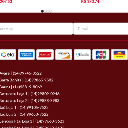
207,53
R$
170,74
Avaré | (14)99745-0522
Barra Bonita | (14)99865-9582
Bauru | (14)98819-8069
Botucatu Loja 1 | (14)99809-0946
Botucatu Loja 2 | (14)99888-8983
Jaú Loja 1 | (14)99105-7522
Jaú Loja 2 | (14)99653-7522
Lençóis Pta. Loja 1 | (14)99660-3623
Lençóis Pta. Loja 2 | (14)99660-3626