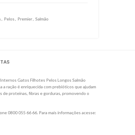
s
,
Pelos
,
Premier
,
Salmão
STAS
 Internos Gatos Filhotes Pelos Longos Salmão
da a ração é enriquecida com prebióticos que ajudam
s de proteínas, fibras e gorduras, promovendo o
fone 0800 055 66 66. Para mais informações acesse: