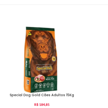
Special Dog Gold Cães Adultos 15Kg
Special Dog
M
R$
184,85