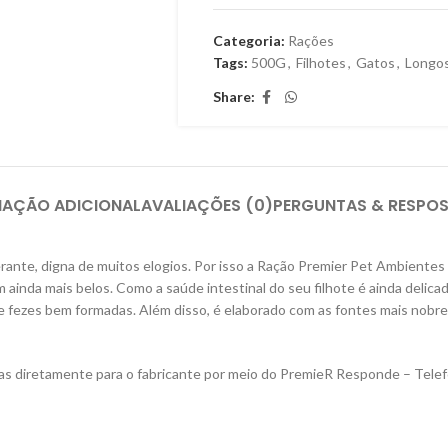
Categoria:
Rações
Tags:
500G
,
Filhotes
,
Gatos
,
Longo
Share:
MAÇÃO ADICIONAL
AVALIAÇÕES (0)
PERGUNTAS & RESPO
ante, digna de muitos elogios. Por isso a Ração Premier Pet Ambientes
ainda mais belos. Como a saúde intestinal do seu filhote é ainda delica
 e fezes bem formadas. Além disso, é elaborado com as fontes mais nobre
das diretamente para o fabricante por meio do PremieR Responde – Tele