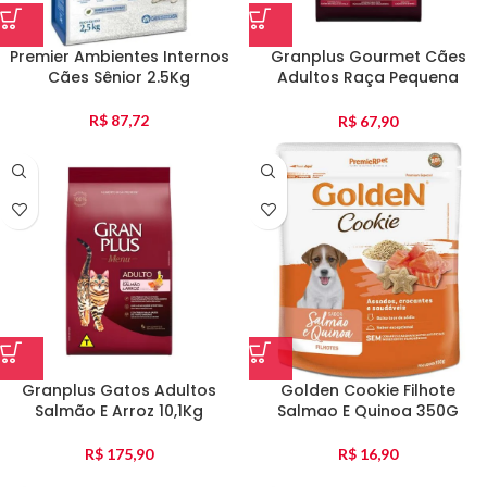
Premier Ambientes Internos
Granplus Gourmet Cães
Cães Sênior 2.5Kg
Adultos Raça Pequena
Salmão E Frango 3Kg
R$
87,72
R$
67,90
Granplus Gatos Adultos
Golden Cookie Filhote
Salmão E Arroz 10,1Kg
Salmao E Quinoa 350G
R$
175,90
R$
16,90