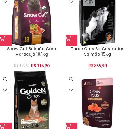
Snow Cat Salmão Com
Three Cats Sp Castrados
Maracujá 10,1Kg
Salmão 15Kg
R$
116,90
R$
355,90
R$
129,90