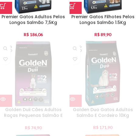
Premier Gatos Adultos Pelos
Premier Gatos Filhotes Pelos
Longos Salmão 7,5Kg
Longos Salmão 1.5Kg
R$
186,06
R$
89,90
ESGO
ESGO
TADO
TADO
Golden Duii Cães Adultos
Golden Duo Gatos Adultos
Raças Pequenas Salmão E
Salmão E Cordeiro 10Kg
Cordeiro 3Kg
R$
171,90
R$
74,90