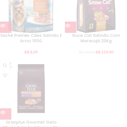
Sachê Premier Cães Salmão E
Snow Cat Salmão Com
Arroz 100G
Maracujá 20Kg
R$
8,99
R$
219,90
R$
243,90
ESGO
TADO
Granplus Gourmet Gato