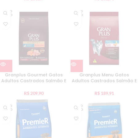
ESGO
ESGO
TADO
TADO
Granplus Gourmet Gatos
Granplus Menu Gatos
Adultos Castrados Salmão E
Adultos Castrados Salmão E
Frango Individual 10,1Kg
Arroz Individual 10,1Kg
R$
209,90
R$
189,91
ESGO
ESGO
TADO
TADO