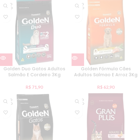
ESGO
ESGO
TADO
TADO
Golden Duo Gatos Adultos
Golden Fórmula Cães
Salmão E Cordeiro 3Kg
Adultos Salmao E Arroz 3Kg
R$
71,90
R$
62,90
ESGO
ESGO
TADO
TADO