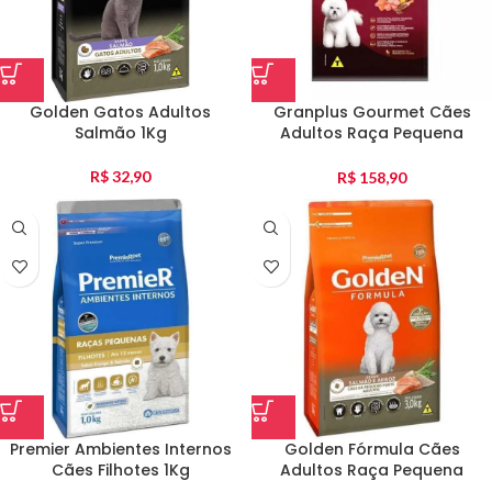
Golden Gatos Adultos
Granplus Gourmet Cães
Salmão 1Kg
Adultos Raça Pequena
Salmão E Frango 10Kg
R$
32,90
R$
158,90
Premier Ambientes Internos
Golden Fórmula Cães
Cães Filhotes 1Kg
Adultos Raça Pequena
Salmao E Arroz 3Kg