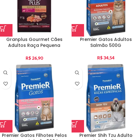
Granplus Gourmet Cães
Premier Gatos Adultos
Adultos Raça Pequena
Salmão 500G
Salmão E Frango 1Kg
R$
34,54
R$
26,90
Premier Gatos Filhotes Pelos
Premier Shih Tzu Adulto