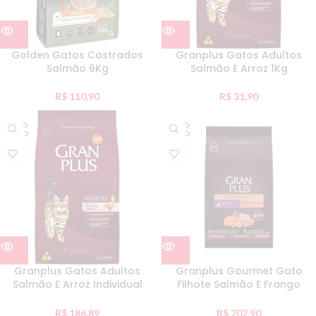
Golden Gatos Castrados
Granplus Gatos Adultos
Salmão 6Kg
Salmão E Arroz 1Kg
R$
110,90
R$
31,90
ESGO
ESGO
TADO
TADO
Granplus Gatos Adultos
Granplus Gourmet Gato
Salmão E Arroz Individual
Filhote Salmão E Frango
10,Kg
10,1Kg
R$
186,89
R$
202,90