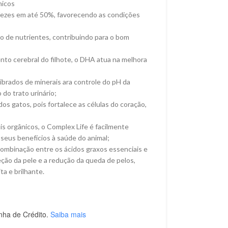
nicos
 fezes em até 50%, favorecendo as condições
o de nutrientes, contribuindo para o bom
nto cerebral do filhote, o DHA atua na melhora
librados de minerais ara controle do pH da
do trato urinário;
dos gatos, pois fortalece as células do coração,
s orgânicos, o Complex Life é facilmente
seus benefícios à saúde do animal;
ombinação entre os ácidos graxos essenciais e
teção da pele e a redução da queda de pelos,
a e brilhante.
nha de Crédito.
Saiba mais