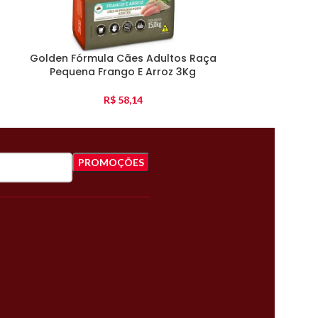
Golden Fórmula Cães Adultos Raça
Special Dog G
Pequena Frango E Arroz 3Kg
R$
58,14