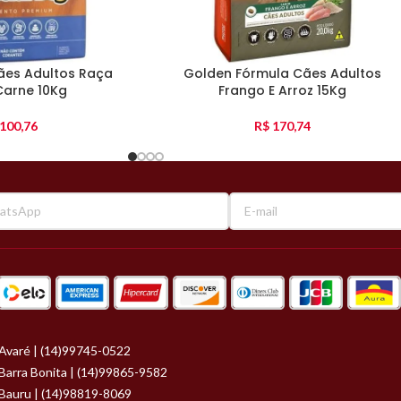
ães Adultos Raça
Golden Fórmula Cães Adultos
Carne 10Kg
Frango E Arroz 15Kg
100,76
R$
170,74
Avaré | (14)99745-0522
Barra Bonita | (14)99865-9582
Bauru | (14)98819-8069