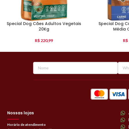
Special Dog Cães Adultos Vegetais
Special Dog C
20Kg
Média 
R$
220,99
R$
Nossas lojas
Horário de atendimento