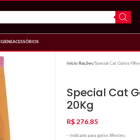
IGIENE
ACESSÓRIOS
Início
Rações
Special Cat Gatos Filh
Special Cat G
20Kg
R$
276,85
– Indicado para gatos filhotes;