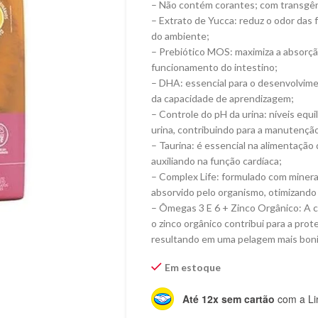
– Não contém corantes; com transgê
– Extrato de Yucca: reduz o odor das
do ambiente;
– Prebiótico MOS: maximiza a absorçã
funcionamento do intestino;
– DHA: essencial para o desenvolvime
da capacidade de aprendizagem;
– Controle do pH da urina: níveis equi
urina, contribuindo para a manutenção 
– Taurina: é essencial na alimentação 
auxiliando na função cardíaca;
– Complex Life: formulado com minerai
absorvido pelo organismo, otimizando 
– Ômegas 3 E 6 + Zinco Orgânico: A c
o zinco orgânico contribui para a pro
resultando em uma pelagem mais bonit
Em estoque
Até 12x sem cartão
com a Li