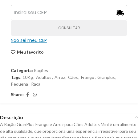
CONSULTAR
Não sei meu CEP
Meu favorito
Categoria:
Rações
Tags:
10Kg
,
Adultos
,
Arroz
,
Cães
,
Frango
,
Granplus
,
Pequena
,
Raça
Share:
Descrição
A Ração GranPlus Frango e Arroz para Cães Adultos Mini é um alimento
de alta qualidade, que proporciona uma experiência irresistível para seu
cão enquanto o nutre com ingredientes nobres e funcionais que trazem