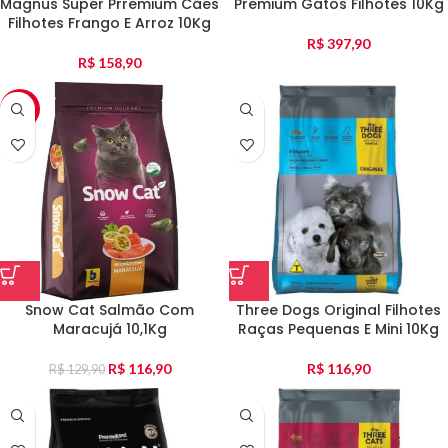
Magnus Super Prremium Cães
Premium Gatos Filhotes 10Kg
Filhotes Frango E Arroz 10Kg
R$
397,90
R$
158,90
-10%
Snow Cat Salmão Com
Three Dogs Original Filhotes
Maracujá 10,1Kg
Raças Pequenas E Mini 10Kg
R$
116,90
R$
116,90
R$
129,90