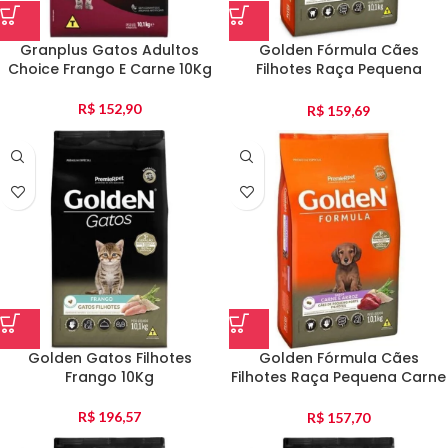
Granplus Gatos Adultos
Golden Fórmula Cães
Choice Frango E Carne 10Kg
Filhotes Raça Pequena
Frango E Arroz 10Kg
R$
152,90
R$
159,69
Golden Gatos Filhotes
Golden Fórmula Cães
Frango 10Kg
Filhotes Raça Pequena Carne
E Arroz 10Kg
R$
196,57
R$
157,70