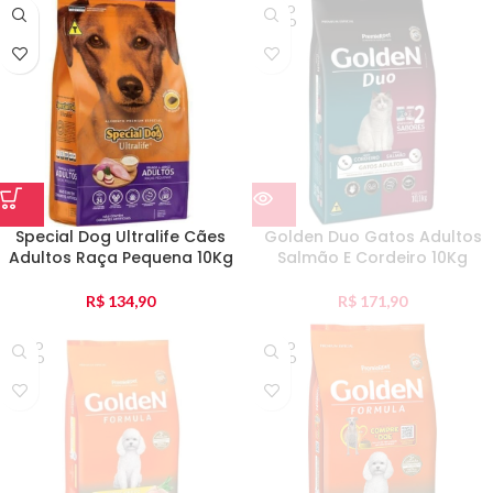
ESGO
TADO
Special Dog Ultralife Cães
Golden Duo Gatos Adultos
Adultos Raça Pequena 10Kg
Salmão E Cordeiro 10Kg
R$
134,90
R$
171,90
ESGO
ESGO
TADO
TADO