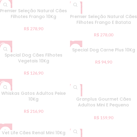
ESGO
ESGO
TADO
TADO
Premier Seleção Natural Cães
Filhotes Frango 10Kg
Premier Seleção Natural Cães
Filhotes Frango E Batata
Doce 10Kg
R$
278,90
R$
278,00
ESGO
ESGO
Special Dog Carne Plus 10Kg
TADO
TADO
Special Dog Cães Filhotes
Vegetais 10Kg
R$
94,90
R$
126,90
ESGO
ESGO
TADO
TADO
Whiskas Gatos Adultos Peixe
10Kg
Granplus Gourmet Cães
Adultos Mini E Pequeno
Ovelha E Arroz Individual
R$
216,90
10,1Kg
R$
159,90
ESGO
ESGO
Vet Life Cães Renal Mini 10Kg
TADO
TADO