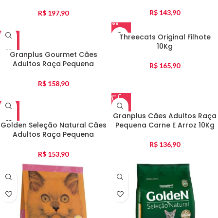
10Kg
R$
143,90
R$
197,90
Threecats Original Filhote
10Kg
Granplus Gourmet Cães
Adultos Raça Pequena
R$
165,90
Salmão E Frango 10Kg
R$
158,90
Granplus Cães Adultos Raça
Golden Seleção Natural Cães
Pequena Carne E Arroz 10Kg
Adultos Raça Pequena
Frango E Arroz 10Kg
R$
136,90
R$
153,90