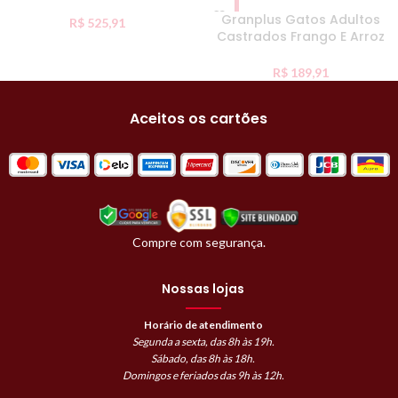
Granplus Gatos Adultos
R$
525,91
Castrados Frango E Arroz
Individual 10Kg
R$
189,91
Aceitos os cartões
Compre com segurança.
Nossas lojas
Horário de atendimento
Segunda a sexta, das 8h às 19h.
Sábado, das 8h às 18h.
Domingos e feriados das 9h às 12h.