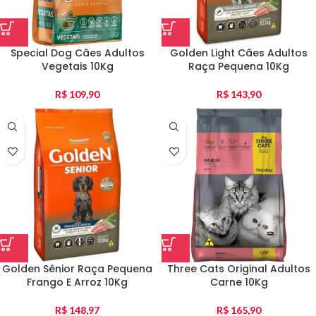
Special Dog Cães Adultos
Golden Light Cães Adultos
Vegetais 10Kg
Raça Pequena 10Kg
R$
109,90
R$
143,90
Golden Sênior Raça Pequena
Three Cats Original Adultos
Frango E Arroz 10Kg
Carne 10Kg
R$
148,97
R$
165,90