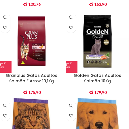
R$
100,76
R$
163,90
Granplus Gatos Adultos
Golden Gatos Adultos
Salmão E Arroz 10,1Kg
Salmão 10Kg
R$
175,90
R$
179,90