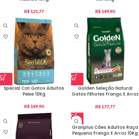
R$
121,77
R$
149,90
Special Cat Gatos Adultos
Golden Seleção Natural
Peixe 10Kg
Gatos Filhotes Frango E Arroz
10Kg
R$
149,90
R$
177,77
Granplus Cães Adultos Raça
Pequena Frango E Arroz 10Kg