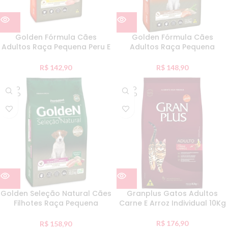
Golden Fórmula Cães
Golden Fórmula Cães
Adultos Raça Pequena Peru E
Adultos Raça Pequena
Arroz 10Kg
Salmao E Arroz 10Kg
R$
142,90
R$
148,90
ESGO
ESGO
TADO
TADO
Golden Seleção Natural Cães
Granplus Gatos Adultos
Filhotes Raça Pequena
Carne E Arroz Individual 10Kg
Frango E Arroz 10Kg
R$
176,90
R$
158,90