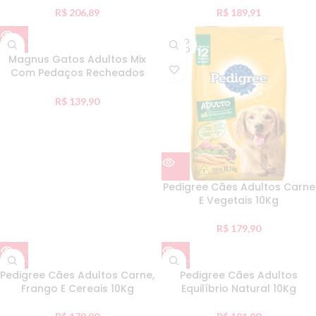
R$
206,89
R$
189,91
ESGO
ESGO
TADO
TADO
Magnus Gatos Adultos Mix
Com Pedaços Recheados
10Kg
R$
139,90
Pedigree Cães Adultos Carne
E Vegetais 10Kg
R$
179,90
ESGO
ESGO
TADO
TADO
Pedigree Cães Adultos Carne,
Pedigree Cães Adultos
Frango E Cereais 10Kg
Equilíbrio Natural 10Kg