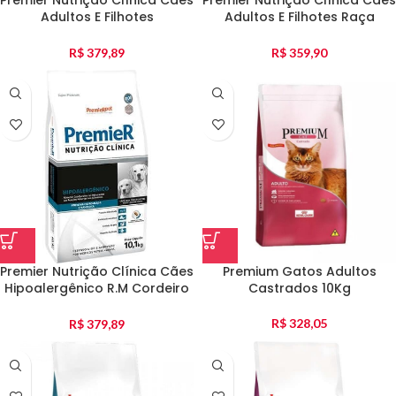
Adultos E Filhotes
Adultos E Filhotes Raça
Hipoalergênico Mandioca
Pequena Gastrointestinal
10Kg
10Kg
R$
379,89
R$
359,90
Premier Nutrição Clínica Cães
Premium Gatos Adultos
Hipoalergênico R.M Cordeiro
Castrados 10Kg
10Kg
R$
328,05
R$
379,89