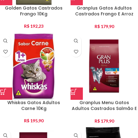
Golden Gatos Castrados
Granplus Gatos Adultos
Frango 10Kg
Castrados Frango E Arroz
10,1Kg
R$
192,23
R$
179,90
Whiskas Gatos Adultos
Granplus Menu Gatos
Carne 10Kg
Adultos Castrados Salmão E
Arroz 10,1Kg
R$
195,90
R$
179,90