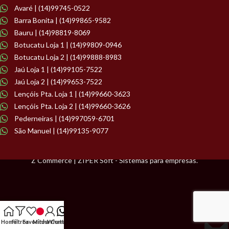
Avaré | (14)99745-0522
Barra Bonita | (14)99865-9582
Bauru | (14)98819-8069
Botucatu Loja 1 | (14)99809-0946
Botucatu Loja 2 | (14)99888-8983
Jaú Loja 1 | (14)99105-7522
Jaú Loja 2 | (14)99653-7522
Lençóis Pta. Loja 1 | (14)99660-3623
Lençóis Pta. Loja 2 | (14)99660-3626
Pederneiras | (14)997059-6701
São Manuel | (14)99135-9077
Z Commerce | ZIPER Soft - Sistemas para empresas.
Home
Filtros
Favoritos
Minha Conta
WhatsApp