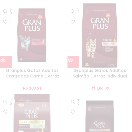
ESGO
ESGO
TADO
TADO
Granplus Gatos Adultos
Granplus Gatos Adultos
Castrados Carne E Arroz
Salmão E Arroz Individual
Individual 10Kg
10,Kg
R$
189,91
R$
186,89
ESGO
ESGO
TADO
TADO