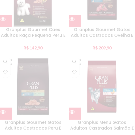
Granplus Gourmet Cães
Granplus Gourmet Gatos
Adultos Raça Pequena Peru E
Adultos Castrados Ovelha E
Arroz 10Kg
Arroz Individual 10Kg
R$
142,90
R$
209,90
ESGO
ESGO
TADO
TADO
Granplus Gourmet Gatos
Granplus Menu Gatos
Adultos Castrados Peru E
Adultos Castrados Salmão E
Arroz Individual 10Kg
Arroz Individual 10,1Kg