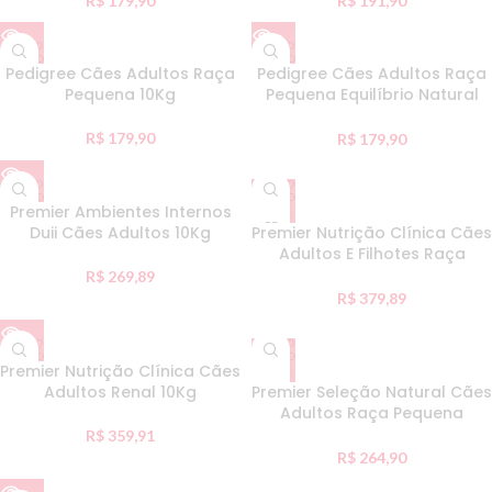
R$
179,90
R$
191,90
ESGO
ESGO
TADO
TADO
Pedigree Cães Adultos Raça
Pedigree Cães Adultos Raça
Pequena 10Kg
Pequena Equilíbrio Natural
10Kg
R$
179,90
R$
179,90
ESGO
ESGO
TADO
TADO
Premier Ambientes Internos
Duii Cães Adultos 10Kg
Premier Nutrição Clínica Cães
Adultos E Filhotes Raça
Pequena Hipoalergênico
R$
269,89
Mandioca 10Kg
R$
379,89
ESGO
ESGO
TADO
TADO
Premier Nutrição Clínica Cães
Adultos Renal 10Kg
Premier Seleção Natural Cães
Adultos Raça Pequena
Frango Com Chia E Quinoa
R$
359,91
10Kg
R$
264,90