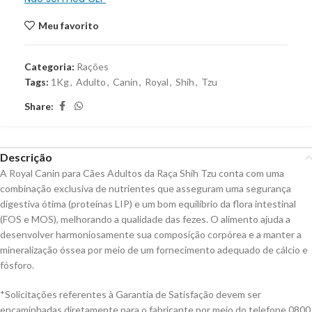
Meu favorito
Categoria:
Rações
Tags:
1Kg
,
Adulto
,
Canin
,
Royal
,
Shih
,
Tzu
Share:
Descrição
A Royal Canin para Cães Adultos da Raça Shih Tzu conta com uma
combinação exclusiva de nutrientes que asseguram uma segurança
digestiva ótima (proteínas LIP) e um bom equilíbrio da flora intestinal
(FOS e MOS), melhorando a qualidade das fezes. O alimento ajuda a
desenvolver harmoniosamente sua composição corpórea e a manter a
mineralização óssea por meio de um fornecimento adequado de cálcio e
fósforo.
*Solicitações referentes à Garantia de Satisfação devem ser
encaminhadas diretamente para o fabricante por meio do telefone 0800