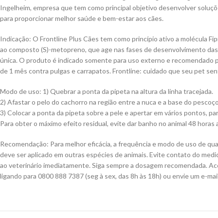
Ingelheim, empresa que tem como principal objetivo desenvolver soluções
para proporcionar melhor saúde e bem-estar aos cães.
Indicação: O Frontline Plus Cães tem como princípio ativo a molécula Fip
ao composto (S)-metopreno, que age nas fases de desenvolvimento das pu
única. O produto é indicado somente para uso externo e recomendado par
de 1 mês contra pulgas e carrapatos. Frontline: cuidado que seu pet sen
Modo de uso: 1) Quebrar a ponta da pipeta na altura da linha tracejada.
2) Afastar o pelo do cachorro na região entre a nuca e a base do pescoço
3) Colocar a ponta da pipeta sobre a pele e apertar em vários pontos, pa
Para obter o máximo efeito residual, evite dar banho no animal 48 horas 
Recomendação: Para melhor eficácia, a frequência e modo de uso de qu
deve ser aplicado em outras espécies de animais. Evite contato do med
ao veterinário imediatamente. Siga sempre a dosagem recomendada. Acons
ligando para 0800 888 7387 (seg à sex, das 8h às 18h) ou envie um e-mai