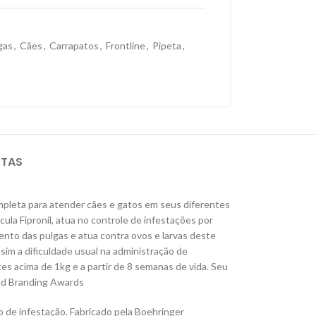
gas
,
Cães
,
Carrapatos
,
Frontline
,
Pipeta
,
STAS
mpleta para atender cães e gatos em seus diferentes
cula Fipronil, atua no controle de infestações por
ento das pulgas e atua contra ovos e larvas deste
sim a dificuldade usual na administração de
s acima de 1kg e a partir de 8 semanas de vida. Seu
rld Branding Awards
o de infestação. Fabricado pela Boehringer