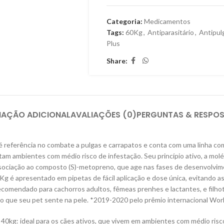
Categoria:
Medicamentos
Tags:
60Kg
,
Antiparasitário
,
Antipul
Plus
Share:
MAÇÃO ADICIONAL
AVALIAÇÕES (0)
PERGUNTAS & RESPO
é referência no combate a pulgas e carrapatos e conta com uma linha co
ntam ambientes com médio risco de infestação. Seu princípio ativo, a molé
associação ao composto (S)-metopreno, que age nas fases de desenvolvim
Kg é apresentado em pipetas de fácil aplicação e dose única, evitando as
comendado para cachorros adultos, fêmeas prenhes e lactantes, e filhote
ado que seu pet sente na pele. *2019-2020 pelo prêmio internacional Wo
 40kg: ideal para os cães ativos, que vivem em ambientes com médio risc