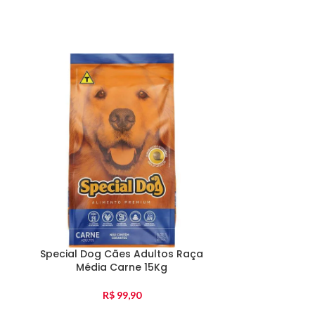
Special Dog Cães Adultos Raça
Special Dog G
Média Carne 15Kg
R$
99,90