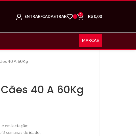
0
ENTRAR/CADASTRAR
R$
0,00
MARCAS
 Cães 40 A 60Kg
s Cães 40 A 60Kg
 e em lactação;
de 8 semanas de idade;