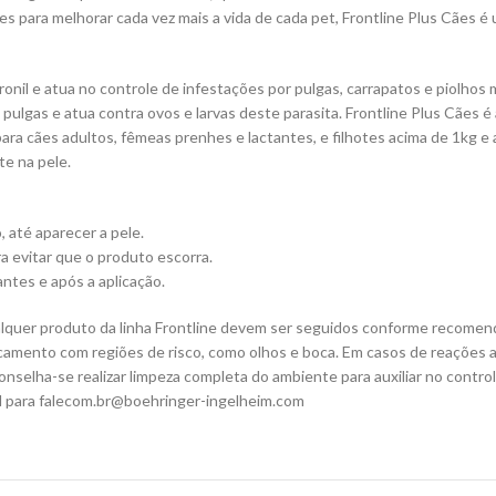
 para melhorar cada vez mais a vida de cada pet, Frontline Plus Cães é 
ronil e atua no controle de infestações por pulgas, carrapatos e piolhos
lgas e atua contra ovos e larvas deste parasita. Frontline Plus Cães é 
a cães adultos, fêmeas prenhes e lactantes, e filhotes acima de 1kg e a
te na pele.
, até aparecer a pele.
ra evitar que o produto escorra.
antes e após a aplicação.
alquer produto da linha Frontline devem ser seguidos conforme recomen
icamento com regiões de risco, como olhos e boca. Em casos de reações 
elha-se realizar limpeza completa do ambiente para auxiliar no control
l para
falecom.br@boehringer-ingelheim.com