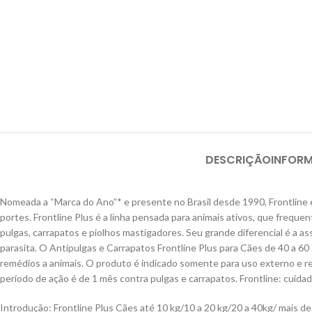
DESCRIÇÃO
INFOR
Nomeada a “Marca do Ano”* e presente no Brasil desde 1990, Frontline 
portes. Frontline Plus é a linha pensada para animais ativos, que freque
pulgas, carrapatos e piolhos mastigadores. Seu grande diferencial é a 
parasita. O Antipulgas e Carrapatos Frontline Plus para Cães de 40 a 60 
remédios a animais. O produto é indicado somente para uso externo e re
período de ação é de 1 mês contra pulgas e carrapatos. Frontline: cuid
Introdução: Frontline Plus Cães até 10 kg/10 a 20 kg/20 a 40kg/ mais de