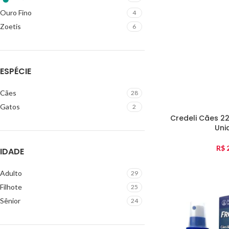
Ouro Fino
4
Zoetis
6
ESPÉCIE
Cães
28
Gatos
2
Credeli Cães 22
Uni
R$
2
IDADE
Adulto
29
Filhote
25
Sênior
24