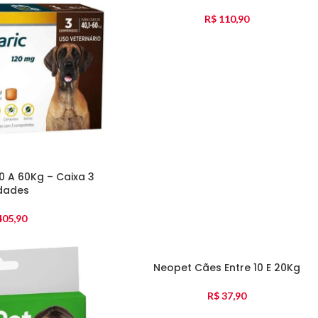
R$
110,90
0 A 60Kg – Caixa 3
dades
05,90
Neopet Cães Entre 10 E 20Kg
R$
37,90