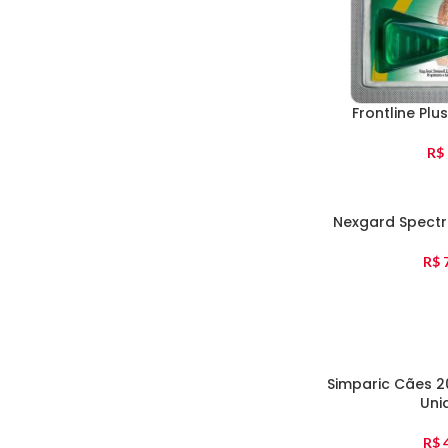
Frontline Plu
R$
Nexgard Spectr
R$
7
Simparic Cães 2
Uni
R$
4