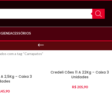
IGIENE
ACESSÓRIOS
dos com a tag “Carrapatos”
Credeli Cães 11 A 22Kg – Caixa 3
 A 2,5Kg – Caixa 3
Unidades
dades
R$
205,90
45,90