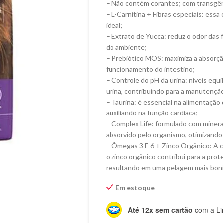
– Não contém corantes; com transgê
– L-Carnitina + Fibras especiais: ess
ideal;
– Extrato de Yucca: reduz o odor das
do ambiente;
– Prebiótico MOS: maximiza a absorçã
funcionamento do intestino;
– Controle do pH da urina: níveis equi
urina, contribuindo para a manutenção 
– Taurina: é essencial na alimentação 
auxiliando na função cardíaca;
– Complex Life: formulado com minerai
absorvido pelo organismo, otimizando 
– Ômegas 3 E 6 + Zinco Orgânico: A c
o zinco orgânico contribui para a pro
resultando em uma pelagem mais bonit
Em estoque
Até 12x sem cartão
com a Li