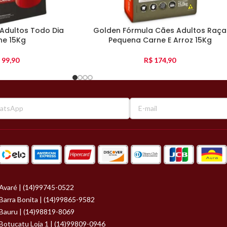
Adultos Todo Dia
Golden Fórmula Cães Adultos Raça
ne 15Kg
Pequena Carne E Arroz 15Kg
99,90
R$
174,90
Avaré | (14)99745-0522
Barra Bonita | (14)99865-9582
Bauru | (14)98819-8069
Botucatu Loja 1 | (14)99809-0946