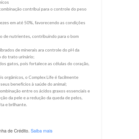
nicos
a combinação contribui para o controle do peso
 fezes em até 50%, favorecendo as condições
o de nutrientes, contribuindo para o bom
librados de minerais ara controle do pH da
do trato urinário;
dos gatos, pois fortalece as células do coração,
s orgânicos, o Complex Life é facilmente
seus benefícios à saúde do animal;
ombinação entre os ácidos graxos essenciais e
teção da pele e a redução da queda de pelos,
a e brilhante.
nha de Crédito.
Saiba mais