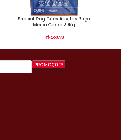
Special Dog Cães Adultos Raça
Magnus Cães 
Média Carne 20Kg
Or
R$
163,98