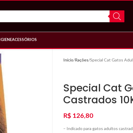
IGIENE
ACESSÓRIOS
Início
Rações
Special Cat Gatos Adu
Special Cat G
Castrados 10
R$
126,80
– Indicado para gatos adultos castrad