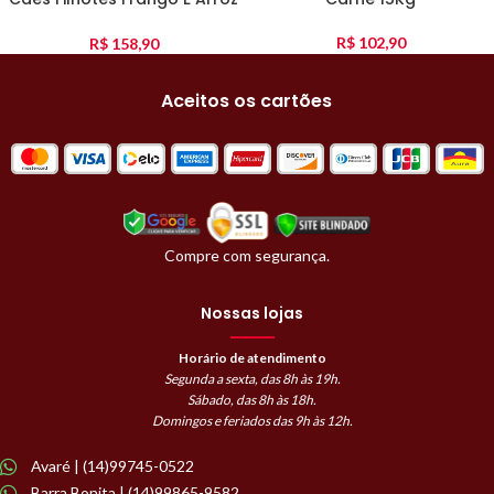
10Kg
R$
102,90
R$
158,90
Aceitos os cartões
Compre com segurança.
Nossas lojas
Horário de atendimento
Segunda a sexta, das 8h às 19h.
Sábado, das 8h às 18h.
Domingos e feriados das 9h às 12h.
Avaré | (14)99745-0522
Barra Bonita | (14)99865-9582