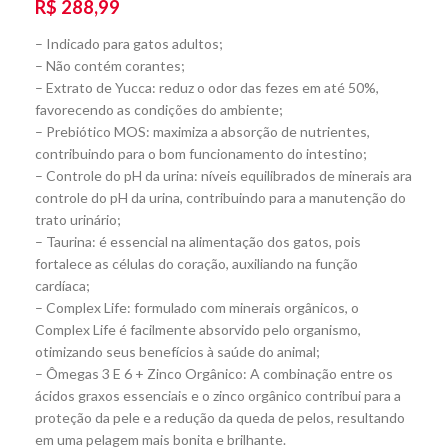
R$
288,99
– Indicado para gatos adultos;
– Não contém corantes;
– Extrato de Yucca: reduz o odor das fezes em até 50%,
favorecendo as condições do ambiente;
– Prebiótico MOS: maximiza a absorção de nutrientes,
contribuindo para o bom funcionamento do intestino;
– Controle do pH da urina: níveis equilibrados de minerais ara
controle do pH da urina, contribuindo para a manutenção do
trato urinário;
– Taurina: é essencial na alimentação dos gatos, pois
fortalece as células do coração, auxiliando na função
cardíaca;
– Complex Life: formulado com minerais orgânicos, o
Complex Life é facilmente absorvido pelo organismo,
otimizando seus benefícios à saúde do animal;
– Ômegas 3 E 6 + Zinco Orgânico: A combinação entre os
ácidos graxos essenciais e o zinco orgânico contribui para a
proteção da pele e a redução da queda de pelos, resultando
em uma pelagem mais bonita e brilhante.