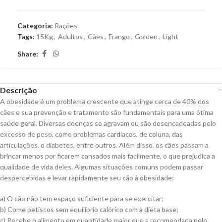
Categoria:
Rações
Tags:
15Kg
,
Adultos
,
Cães
,
Frango
,
Golden
,
Light
Share:
Descrição
A obesidade é um problema crescente que atinge cerca de 40% dos
cães e sua prevenção e tratamento são fundamentais para uma ótima
saúde geral. Diversas doenças se agravam ou são desencadeadas pelo
excesso de peso, como problemas cardíacos, de coluna, das
articulações, o diabetes, entre outros. Além disso, os cães passam a
brincar menos por ficarem cansados mais facilmente, o que prejudica a
qualidade de vida deles. Algumas situações comuns podem passar
despercebidas e levar rapidamente seu cão à obesidade:
a) O cão não tem espaço suficiente para se exercitar;
b) Come petiscos sem equilíbrio calórico com a dieta base;
c) Recebe o alimento em quantidade maior que a recomendada pelo