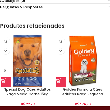
Avaliações (0)
Perguntas & Respostas
Produtos relacionados
Special Dog Cães Adultos
Golden Fórmula Cães
Raça Média Carne 15Kg
Adultos Raça Pequena
Carne E Arroz 15Kg
R$
99,90
R$
174,90