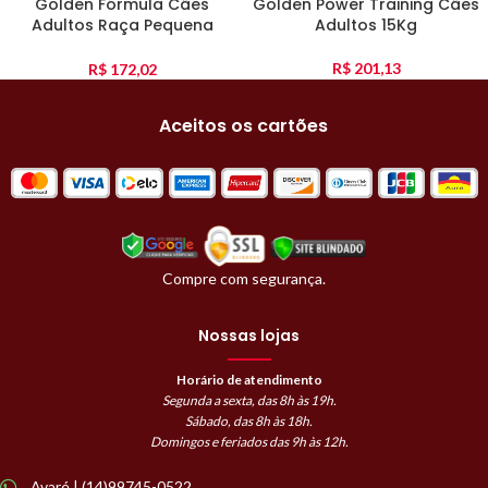
Golden Fórmula Cães
Golden Power Training Cães
Adultos Raça Pequena
Adultos 15Kg
Frango E Arroz 15Kg
R$
201,13
R$
172,02
Aceitos os cartões
Compre com segurança.
Nossas lojas
Horário de atendimento
Segunda a sexta, das 8h às 19h.
Sábado, das 8h às 18h.
Domingos e feriados das 9h às 12h.
Avaré | (14)99745-0522