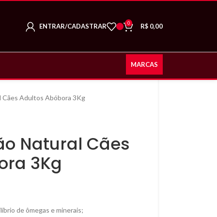
0
ENTRAR/CADASTRAR
R$
0,00
MARCAS
l Cães Adultos Abóbora 3Kg
ão Natural Cães
ora 3Kg
líbrio de ômegas e minerais;