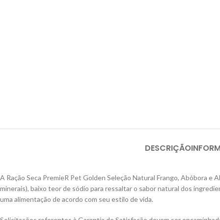
DESCRIÇÃO
INFOR
A Ração Seca PremieR Pet Golden Seleção Natural Frango, Abóbora e Ale
minerais), baixo teor de sódio para ressaltar o sabor natural dos ingred
uma alimentação de acordo com seu estilo de vida.
Solicitações referentes à Garantia de Satisfação devem ser encaminha