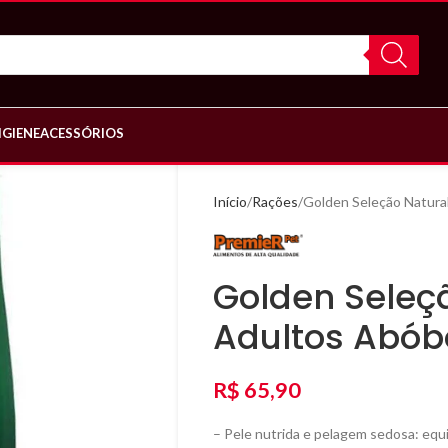
IGIENE
ACESSÓRIOS
Início
Rações
Golden Seleção Natura
Golden Seleç
Adultos Abób
R$
65,90
– Pele nutrida e pelagem sedosa: equi