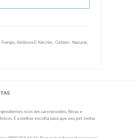
Frango, Abóbora E Alecrim
,
Golden
,
Natural
,
STAS
gredientes ricos em carotenoides, fibras e
gênicos. É a melhor escolha para que seu pet tenha
fone 0800 055 66 66. Para mais informações acesse: