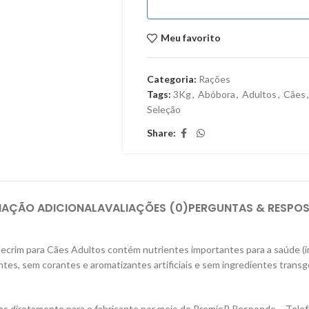
Meu favorito
Categoria:
Rações
Tags:
3Kg
,
Abóbora
,
Adultos
,
Cães
,
Seleção
Share:
MAÇÃO ADICIONAL
AVALIAÇÕES (0)
PERGUNTAS & RESPO
crim para Cães Adultos contém nutrientes importantes para a saúde (in
ientes, sem corantes e aromatizantes artificiais e sem ingredientes trans
das diretamente para o fabricante por meio do PremieR Responde – Tele