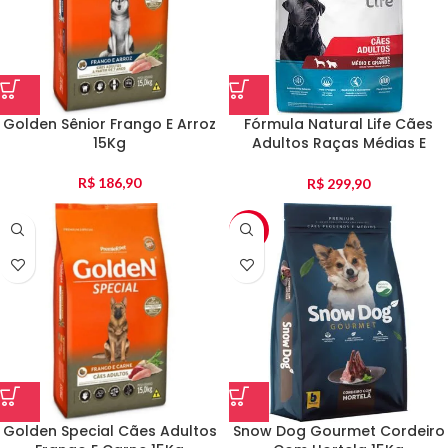
Golden Sênior Frango E Arroz
Fórmula Natural Life Cães
15Kg
Adultos Raças Médias E
Grandes 15Kg
R$
186,90
R$
299,90
-2%
Golden Special Cães Adultos
Snow Dog Gourmet Cordeiro