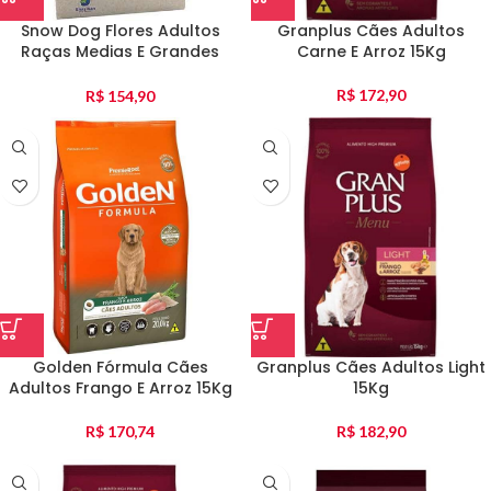
Snow Dog Flores Adultos
Granplus Cães Adultos
Raças Medias E Grandes
Carne E Arroz 15Kg
Power 15Kg
R$
172,90
R$
154,90
Golden Fórmula Cães
Granplus Cães Adultos Light
Adultos Frango E Arroz 15Kg
15Kg
R$
170,74
R$
182,90