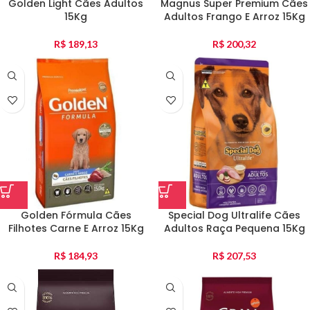
Golden Light Cães Adultos
Magnus Super Premium Cães
15Kg
Adultos Frango E Arroz 15Kg
R$
189,13
R$
200,32
Golden Fórmula Cães
Special Dog Ultralife Cães
Filhotes Carne E Arroz 15Kg
Adultos Raça Pequena 15Kg
R$
184,93
R$
207,53