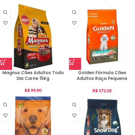
Magnus Cães Adultos Todo
Golden Fórmula Cães
Dia Carne 15Kg
Adultos Raça Pequena
Frango E Arroz 15Kg
R$
99,90
R$
172,02