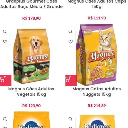
Granplus Gourmet Cães
Magnus Cães Adultos Chips
Adultos Raça Média E Grande
15Kg
Salmão E Frango 15Kg
R$
111,90
R$
178,90
Magnus Cães Adultos
Magnus Gatos Adultos
Vegetais 15Kg
Nuggets 15Kg
R$
123,90
R$
214,89