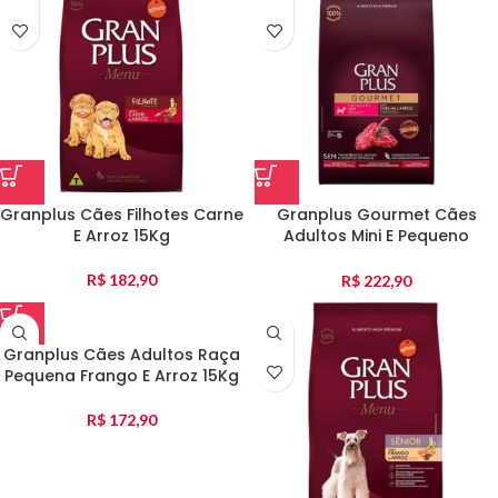
Granplus Cães Filhotes Carne
Granplus Gourmet Cães
E Arroz 15Kg
Adultos Mini E Pequeno
Ovelha E Arroz 15Kg
R$
182,90
R$
222,90
Granplus Cães Adultos Raça
Pequena Frango E Arroz 15Kg
R$
172,90