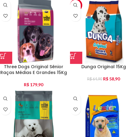
-9%
Three Dogs Original Sênior
Dunga Original 15Kg
Raças Médias E Grandes 15Kg
R$
58,90
R$
64,90
R$
179,90