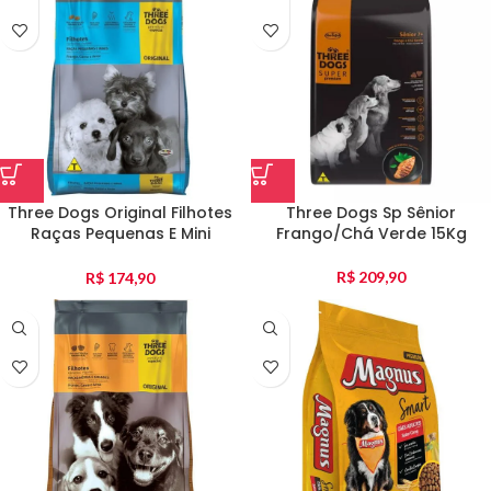
Three Dogs Original Filhotes
Three Dogs Sp Sênior
Raças Pequenas E Mini
Frango/Chá Verde 15Kg
Frango E Carne 15Kg
R$
209,90
R$
174,90