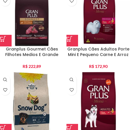
Granplus Gourmet Cães
Granplus Cães Adultos Porte
Filhotes Medios E Grande
Mini E Pequeno Carne E Arroz
Ovelha E Arroz 15Kg
15Kg
R$
222,89
R$
172,90