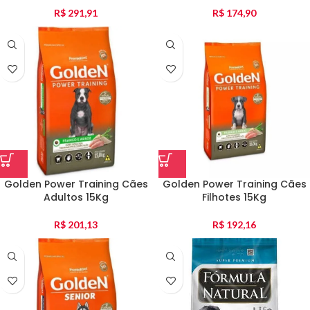
R$
291,91
R$
174,90
Golden Power Training Cães
Golden Power Training Cães
Adultos 15Kg
Filhotes 15Kg
R$
201,13
R$
192,16