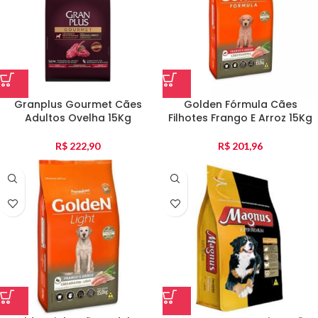
Granplus Gourmet Cães
Golden Fórmula Cães
Adultos Ovelha 15Kg
Filhotes Frango E Arroz 15Kg
R$
222,90
R$
201,96