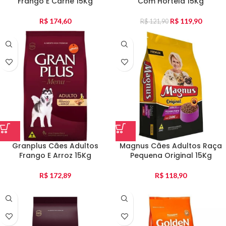
Frango E Carne 15Kg
Com Hortela 15Kg
R$
174,60
R$
119,90
R$
121,90
Granplus Cães Adultos
Magnus Cães Adultos Raça
Frango E Arroz 15Kg
Pequena Original 15Kg
R$
172,89
R$
118,90