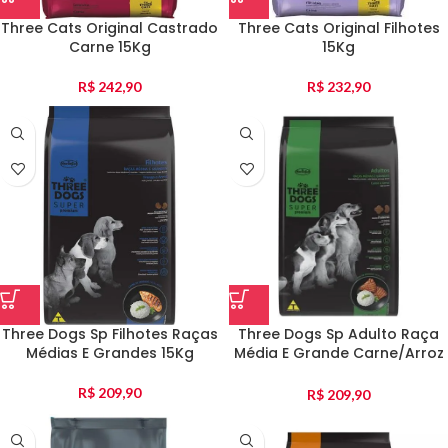
Three Cats Original Castrado
Three Cats Original Filhotes
Carne 15Kg
15Kg
R$
242,90
R$
232,90
Three Dogs Sp Filhotes Raças
Three Dogs Sp Adulto Raça
Médias E Grandes 15Kg
Média E Grande Carne/Arroz
15Kg
R$
209,90
R$
209,90