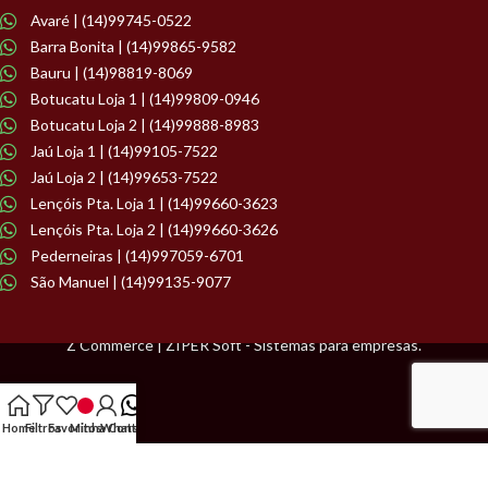
Avaré | (14)99745-0522
Barra Bonita | (14)99865-9582
Bauru | (14)98819-8069
Botucatu Loja 1 | (14)99809-0946
Botucatu Loja 2 | (14)99888-8983
Jaú Loja 1 | (14)99105-7522
Jaú Loja 2 | (14)99653-7522
Lençóis Pta. Loja 1 | (14)99660-3623
Lençóis Pta. Loja 2 | (14)99660-3626
Pederneiras | (14)997059-6701
São Manuel | (14)99135-9077
Z Commerce | ZIPER Soft - Sistemas para empresas.
Home
Filtros
Favoritos
Minha Conta
WhatsApp