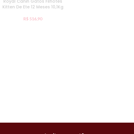
Royal Canin Gatos Filhotes
Kitten De Ete 12 Meses 10,1Kg
R$
516,90