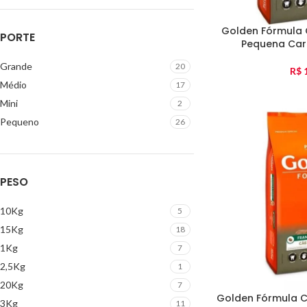
Golden Fórmula 
PORTE
Pequena Carn
Grande
20
R$
1
Médio
17
Mini
2
Pequeno
26
PESO
10Kg
5
15Kg
18
1Kg
7
2,5Kg
1
20Kg
7
Golden Fórmula C
3Kg
11