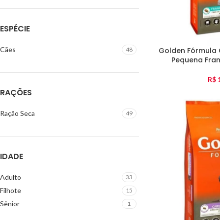
ESPÉCIE
Cães
Golden Fórmula 
48
Pequena Fran
R$
1
RAÇÕES
Ração Seca
49
IDADE
Adulto
33
Filhote
15
Sênior
1