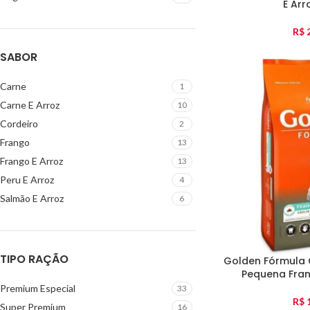
E Arr
R$
2
SABOR
Carne
1
Carne E Arroz
10
Cordeiro
2
Frango
13
Frango E Arroz
13
Peru E Arroz
4
Salmão E Arroz
6
TIPO RAÇÃO
Golden Fórmula 
Pequena Fran
Premium Especial
33
R$
1
Super Premium
16