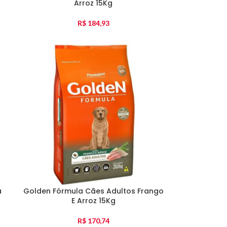
Arroz 15Kg
R$
184,93
a
Golden Fórmula Cães Adultos Frango
E Arroz 15Kg
R$
170,74