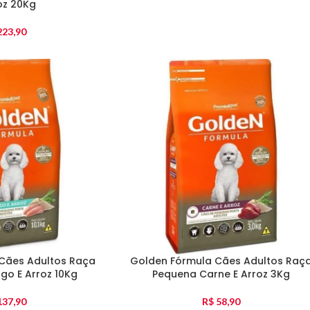
oz 20Kg
23,90
Cães Adultos Raça
Golden Fórmula Cães Adultos Raç
go E Arroz 10Kg
Pequena Carne E Arroz 3Kg
37,90
R$
58,90