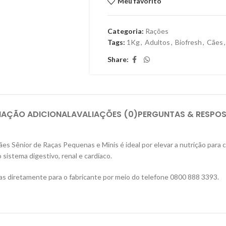
Meu favorito
Categoria:
Rações
Tags:
1Kg
,
Adultos
,
Biofresh
,
Cães
,
Share:
MAÇÃO ADICIONAL
AVALIAÇÕES (0)
PERGUNTAS & RESPO
s Sênior de Raças Pequenas e Minis é ideal por elevar a nutrição para c
istema digestivo, renal e cardíaco.
as diretamente para o fabricante por meio do telefone 0800 888 3393.