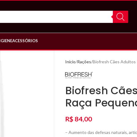
IGIENE
ACESSÓRIOS
Início
Rações
Biofresh Cães Adultos
Biofresh Cães
Raça Pequen
R$
84,00
– Aumento das defesas naturais, arti