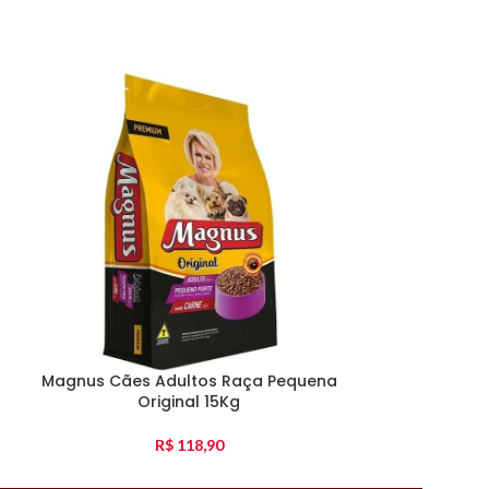
Magnus Cães Adultos Raça Pequena
Special Dog 
Original 15Kg
Raça
R$
118,90