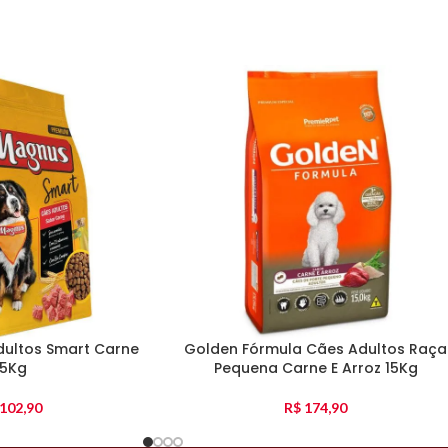
ultos Smart Carne
Golden Fórmula Cães Adultos Raça
15Kg
Pequena Carne E Arroz 15Kg
102,90
R$
174,90