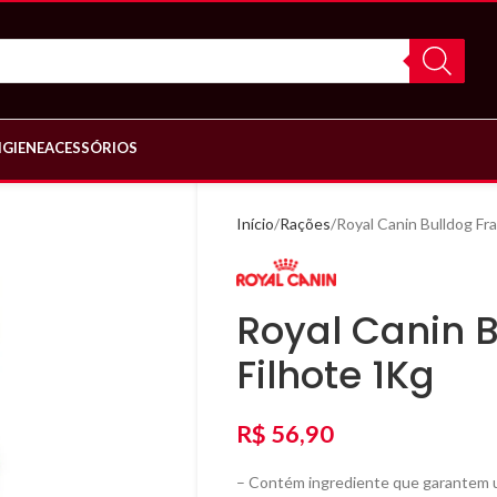
IGIENE
ACESSÓRIOS
Início
Rações
Royal Canin Bulldog Fr
Royal Canin 
Filhote 1Kg
R$
56,90
– Contém ingrediente que garantem 