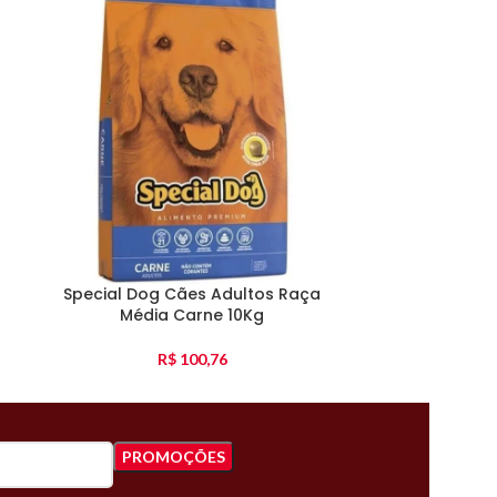
Special Dog Cães Adultos Raça
Special Dog 
Média Carne 10Kg
R$
100,76