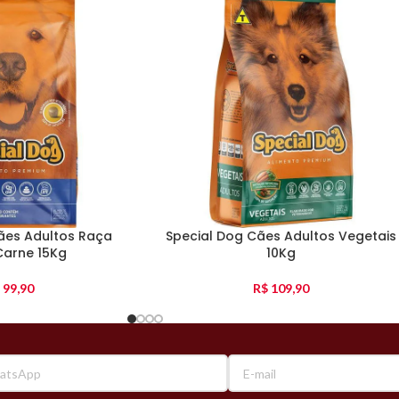
ães Adultos Raça
Special Dog Cães Adultos Vegetais
Carne 15Kg
10Kg
99,90
R$
109,90