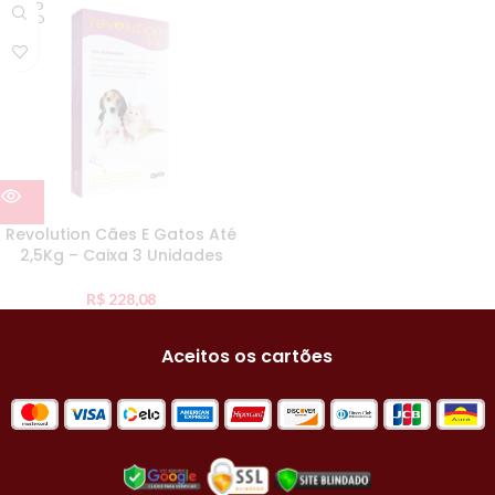
ESGO
TADO
Revolution Cães E Gatos Até
2,5Kg – Caixa 3 Unidades
R$
228,08
Aceitos os cartões