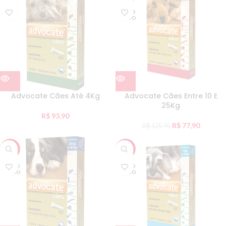
ESGO
TADO
Advocate Cães Até 4Kg
Advocate Cães Entre 10 E
25Kg
R$
93,90
R$
77,90
R$
125,90
-32%
-32%
ESGO
ESGO
TADO
TADO