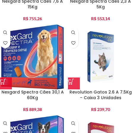
Nexgard Spectra Cães 7,6 A
Nexgard Spectra Cães 2,3 A
15Kg
5Kg
R$
755,26
R$
553,14
Nexgard Spectra Cães 30,1 A
Revolution Gatos 2.6 A 7.5Kg
60Kg
– Caixa 3 Unidades
R$
889,38
R$
239,70