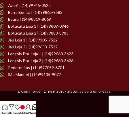
Avaré | (14)99745-0522
Barra Bonita | (14)99865-9582
Bauru | (14)98819-8069
Botucatu Loja 1 | (14)99809-0946
Botucatu Loja 2 | (14)99888-8983
Jaú Loja 1 | (14)99105-7522
Jaú Loja 2 | (14)99653-7522
Lençóis Pta. Loja 1 | (14)99660-3623
Lençóis Pta. Loja 2 | (14)99660-3626
Pederneiras | (14)997059-6701
São Manuel | (14)99135-9077
Z Commerce | ZIPER Soft - Sistemas para empresas.
Home
Filtros
Favoritos
Minha Conta
WhatsApp