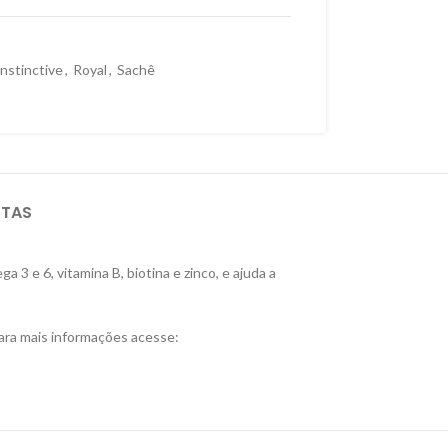
Instinctive
,
Royal
,
Sachê
STAS
3 e 6, vitamina B, biotina e zinco, e ajuda a
ara mais informações acesse: