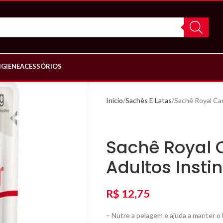
IGIENE
ACESSÓRIOS
Início
Sachês E Latas
Sachê Royal Ca
Sachê Royal 
Adultos Insti
R$
12,75
– Nutre a pelagem e ajuda a manter o b