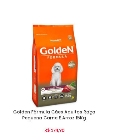
Golden Fórmula Cães Adultos Raça
Special Do
Pequena Carne E Arroz 15Kg
Médi
R$
174,90