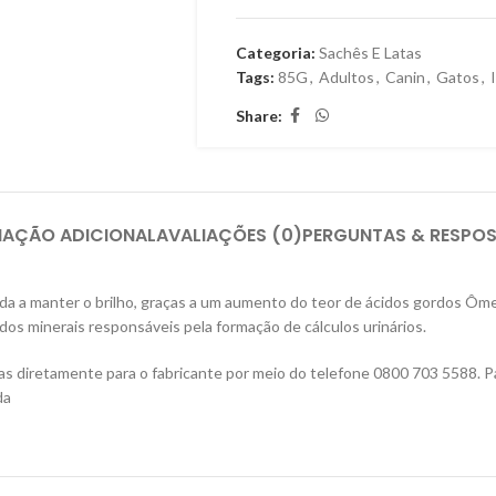
Categoria:
Sachês E Latas
Tags:
85G
,
Adultos
,
Canin
,
Gatos
,
Share:
MAÇÃO ADICIONAL
AVALIAÇÕES (0)
PERGUNTAS & RESPO
a a manter o brilho, graças a um aumento do teor de ácidos gordos Ômega 
dos minerais responsáveis pela formação de cálculos urinários.
as diretamente para o fabricante por meio do telefone 0800 703 5588. P
da