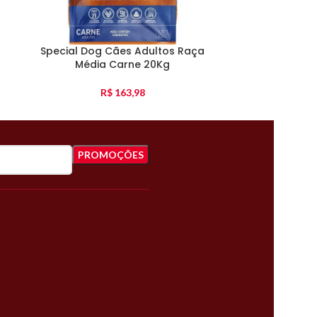
Special Dog Cães Adultos Raça
Special Dog G
Média Carne 20Kg
R$
163,98