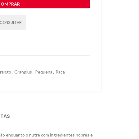
COMPRAR
CONSULTAR
Frango
,
Granplus
,
Pequena
,
Raça
STAS
u cão enquanto o nutre com ingredientes nobres e