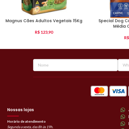
Magnus Cães Adultos Vegetais 15Kg
Special Dog C
Média 
R$
123,90
R$
Nossas lojas
Horário de atendimento
Segunda a sexta, das 8h às 19h.