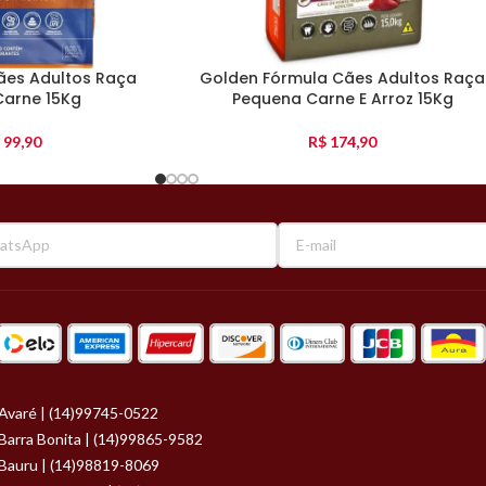
ães Adultos Raça
Golden Fórmula Cães Adultos Raça
Carne 15Kg
Pequena Carne E Arroz 15Kg
99,90
R$
174,90
Avaré | (14)99745-0522
Barra Bonita | (14)99865-9582
Bauru | (14)98819-8069