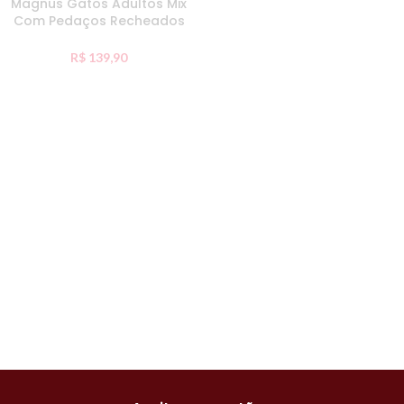
Magnus Gatos Adultos Mix
Com Pedaços Recheados
10Kg
R$
139,90