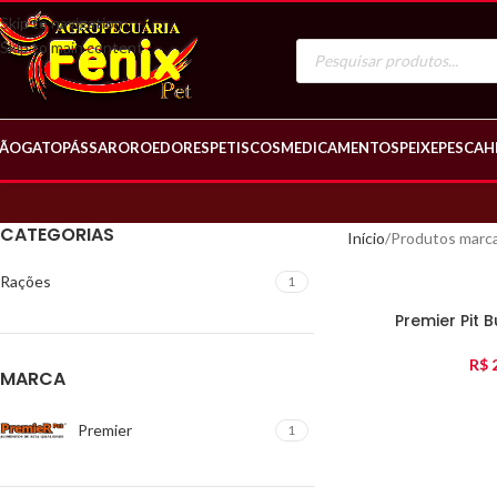
Skip to navigation
Skip to main content
ÃO
GATO
PÁSSARO
ROEDORES
PETISCOS
MEDICAMENTOS
PEIXE
PESCA
H
CATEGORIAS
Início
Produtos marca
Rações
1
Premier Pit B
R$
2
MARCA
Premier
1