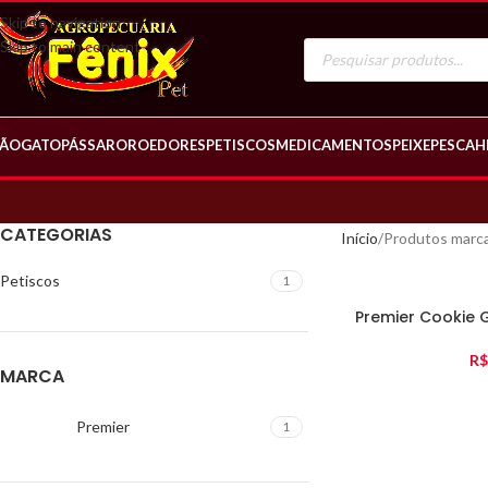
Skip to navigation
Skip to main content
ÃO
GATO
PÁSSARO
ROEDORES
PETISCOS
MEDICAMENTOS
PEIXE
PESCA
H
CATEGORIAS
Início
Produtos marca
Petiscos
1
Premier Cookie 
R$
MARCA
Premier
1