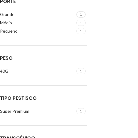
PORTE
Grande
1
Médio
1
Pequeno
1
PESO
40G
1
TIPO PESTISCO
Super Premium
1