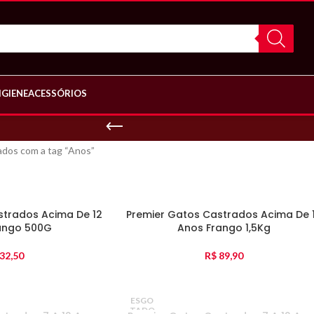
IGIENE
ACESSÓRIOS
dos com a tag “Anos”
strados Acima De 12
Premier Gatos Castrados Acima De 
ango 500G
Anos Frango 1,5Kg
32,50
R$
89,90
ESGO
TADO