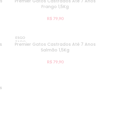
os
Premier Gatos Castrados Até 7 Anos
Frango 1,5Kg
R$
79,90
ESGO
TADO
s
Premier Gatos Castrados Até 7 Anos
Salmão 1,5Kg
R$
79,90
s