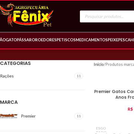
Skip to navigation
Skip to main content
ÃO
GATO
PÁSSARO
ROEDORES
PETISCOS
MEDICAMENTOS
PEIXE
PESCA
H
CATEGORIAS
Início
Produtos marca
Rações
11
Premier Gatos Ca
Anos Fr
MARCA
R$
Premier
11
ESGO
TADO