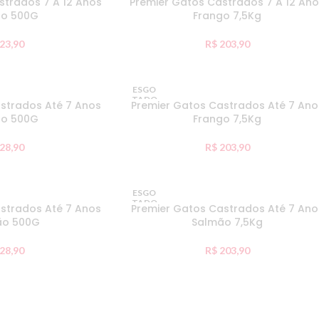
strados 7 A 12 Anos
Premier Gatos Castrados 7 A 12 An
go 500G
Frango 7,5Kg
23,90
R$
203,90
ESGO
TADO
strados Até 7 Anos
Premier Gatos Castrados Até 7 Ano
go 500G
Frango 7,5Kg
28,90
R$
203,90
ESGO
TADO
strados Até 7 Anos
Premier Gatos Castrados Até 7 Ano
ão 500G
Salmão 7,5Kg
28,90
R$
203,90