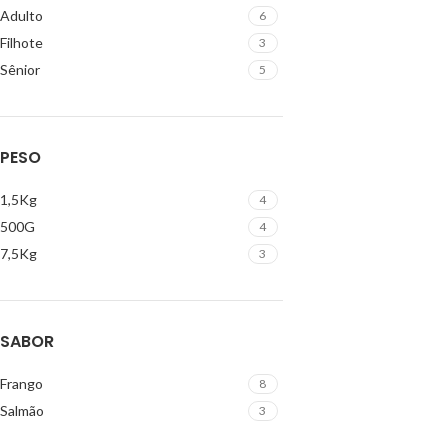
Adulto
6
Filhote
3
Sênior
5
PESO
1,5Kg
4
500G
4
7,5Kg
3
SABOR
Frango
8
Salmão
3