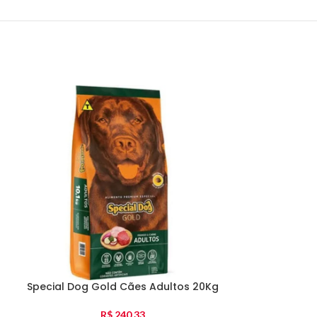
Special Do
Médi
Special Dog Gold Cães Adultos 20Kg
R$
240,33