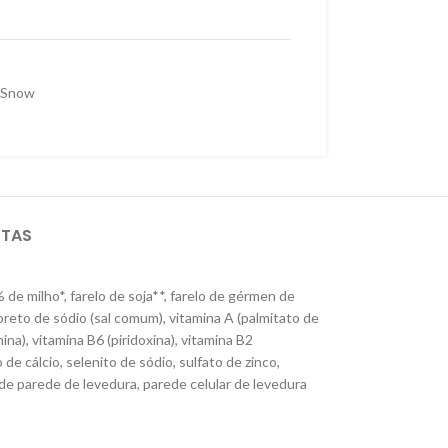
Snow
STAS
 de milho*, farelo de soja**, farelo de gérmen de
loreto de sódio (sal comum), vitamina A (palmitato de
ina), vitamina B6 (piridoxina), vitamina B2
 de cálcio, selenito de sódio, sulfato de zinco,
to de parede de levedura, parede celular de levedura