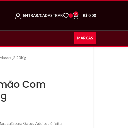
0
ENTRAR/CADASTRAR
R$
0,00
MARCAS
Maracujá 20Kg
lmão Com
Kg
racujá para Gatos Adultos é feita