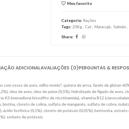
Meu favorito
Categoria:
Rações
Tags:
20Kg
,
Cat
,
Maracujá
,
Salmão
,
Share:
MAÇÃO ADICIONAL
AVALIAÇÕES (0)
PERGUNTAS & RESPO
as com ossos de aves, milho moído*, quirera de arroz, farelo de glúten 60%
,2%), óleo de aves, óleo de peixe (0,5%), hidrolisado de fígado de aves, c
amina K3 (menadiona bissulfito de nicotinamida), vitamina B12 (cianocobalam
co, biotina, cloreto de colina, sulfato de manganês, sulfato de cobre, iodato
,1%), ácido fosfórico (0,1%), cloreto de potássio (0,01%), bentonita, extra
1%), sorbato de potássio.