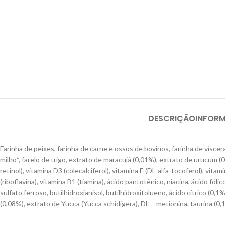
DESCRIÇÃO
INFOR
Farinha de peixes, farinha de carne e ossos de bovinos, farinha de víscer
milho*, farelo de trigo, extrato de maracujá (0,01%), extrato de urucum (0
retinol), vitamina D3 (colecalciferol), vitamina E (DL-alfa-tocoferol), vit
(riboflavina), vitamina B1 (tiamina), ácido pantotênico, niacina, ácido fóli
sulfato ferroso, butilhidroxianisol, butilhidroxitolueno, ácido cítrico (0
(0,08%), extrato de Yucca (Yucca schidigera), DL – metionina, taurina (0,