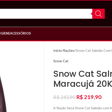
IGIENE
ACESSÓRIOS
Início
Rações
Snow Cat Salmão Com 
Snow Cat
Snow Cat Sa
Maracujá 20
R$
219,90
R$
243,90
A Ração Seca Snow Cat Salmão com Ma